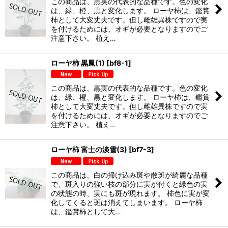
この商品は、黒実の代表的な品種です。色の変化
は、緑、橙、黒と変化します。 ローヤ柿は、鑑賞
柿として大変丈夫です。但し雌雄異株ですので実
を付けるためには、オギが必要となりますのでご
注意下さい。 植え…
ローヤ柿 黒鳳(1)
[
bf8-1
]
この商品は、黒実の代表的な品種です。色の変化
は、緑、橙、黒と変化します。 ローヤ柿は、鑑賞
柿として大変丈夫です。但し雌雄異株ですので実
を付けるためには、オギが必要となりますのでご
注意下さい。 植え…
ローヤ柿 富士の淡雪(3)
[
bf7-3
]
この商品は、白の掃け込み斑や散斑が綺麗な品種
で、斑入りの強い枝の部分に実が付くと緑色の実
の状態の時、実にも斑が現れます。 柿色に実が変
化してくると斑は消えてしまいます。 ローヤ柿
は、鑑賞柿として大…