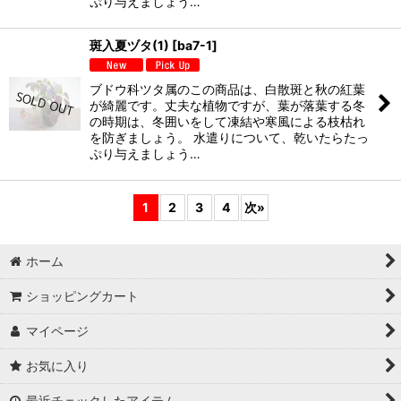
ぷり与えましょう…
斑入夏ヅタ(1)
[
ba7-1
]
ブドウ科ツタ属のこの商品は、白散斑と秋の紅葉
が綺麗です。丈夫な植物ですが、葉が落葉する冬
の時期は、冬囲いをして凍結や寒風による枝枯れ
を防ぎましょう。 水遣りについて、乾いたらたっ
ぷり与えましょう…
1
2
3
4
次
»
ホーム
ショッピングカート
マイページ
お気に入り
最近チェックしたアイテム