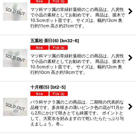
マツ科マツ属の常緑針葉樹のこの商品は、八房性
で小品の素材としてお勧めです。 商品は、接木で
10.5cmポット苗です。 サイズは、幅約13cm 奥
行約11cm 高さ約21cmです。
五葉松 茶臼(6)
[
bn32-6
]
マツ科マツ属の常緑針葉樹のこの商品は、八房性
で小品の素材としてお勧めです。 商品は、接木で
10.5cmポット苗です。 サイズは、幅約12cm 奥
行約10cm 高さ約18cmです。
十月桜(5)
[
bt2-5
]
バラ科サクラ属のこの商品は、二期咲の代表的な
品種です。多弁咲きの薄いピンク色の花が11月か
ら2月にかけて咲きとても綺麗です。 ポイントと
して、大変水を好みますので乾いたらたっぷり与
えましょう。冬…