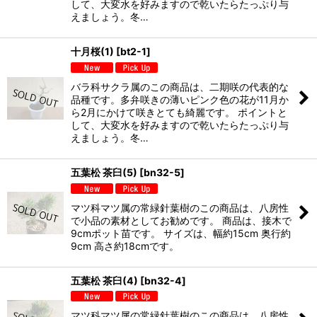
して、大変水を好みますので乾いたらたっぷり与
えましょう。冬…
十月桜(1)
[
bt2-1
]
バラ科サクラ属のこの商品は、二期咲の代表的な
品種です。多弁咲きの薄いピンク色の花が11月か
ら2月にかけて咲きとても綺麗です。 ポイントと
して、大変水を好みますので乾いたらたっぷり与
えましょう。冬…
五葉松 茶臼(5)
[
bn32-5
]
マツ科マツ属の常緑針葉樹のこの商品は、八房性
で小品の素材としてお勧めです。 商品は、接木で
9cmポット苗です。 サイズは、幅約15cm 奥行約
9cm 高さ約18cmです。
五葉松 茶臼(4)
[
bn32-4
]
マツ科マツ属の常緑針葉樹のこの商品は、八房性