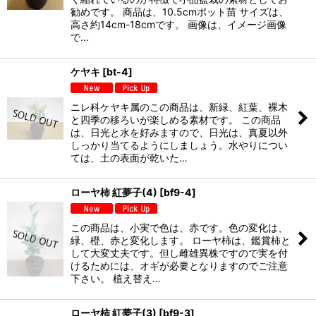
勧めです。 商品は、10.5cmポット苗 サイズは、
高さ約14cm-18cmです。 画像は、イメージ画像
で…
ケヤキ
[
bt-4
]
ニレ科ケヤキ属のこの商品は、新緑、紅葉、裸木
と四季の移ろいが楽しめる素材です。 この商品
は、日光と水を好みますので、日光は、真夏以外
しっかり当てるようにしましょう。水やりについ
ては、土の表面が乾いた…
ローヤ柿 紅夢子(4)
[
bf9-4
]
この商品は、小実で色は、赤です。色の変化は、
緑、橙、赤と変化します。 ローヤ柿は、鑑賞柿と
して大変丈夫です。但し雌雄異株ですので実を付
けるためには、オギが必要となりますのでご注意
下さい。 植え替え…
ローヤ柿 紅夢子(3)
[
bf9-3
]