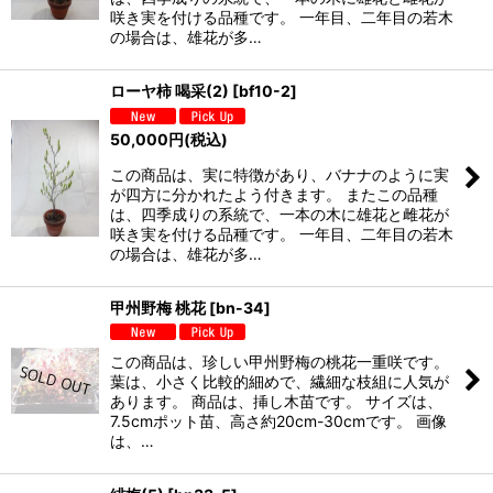
咲き実を付ける品種です。 一年目、二年目の若木
の場合は、雄花が多…
ローヤ柿 喝采(2)
[
bf10-2
]
50,000
円
(税込)
この商品は、実に特徴があり、バナナのように実
が四方に分かれたよう付きます。 またこの品種
は、四季成りの系統で、一本の木に雄花と雌花が
咲き実を付ける品種です。 一年目、二年目の若木
の場合は、雄花が多…
甲州野梅 桃花
[
bn-34
]
この商品は、珍しい甲州野梅の桃花一重咲です。
葉は、小さく比較的細めで、繊細な枝組に人気が
あります。 商品は、挿し木苗です。 サイズは、
7.5cmポット苗、高さ約20cm-30cmです。 画像
は、…