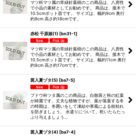
マツ科マツ属の常緑針葉樹のこの商品は、八房性
で小品の素材としてお勧めです。 商品は、接木で
10.5cmポット苗です。 サイズは、幅約9cm 奥行
約9cm 高さ約18cmです。
赤松 千原娘(1)
[
bn31-1
]
マツ科マツ属の常緑針葉樹のこの商品は、八房性
で小品の素材としてお勧めです。 商品は、接木で
10.5cmポット苗です。 サイズは、幅約11cm 奥行
約9cm 高さ約17cmです。
斑入夏ヅタ(5)
[
ba7-5
]
ブドウ科ツタ属のこの商品は、白散斑と秋の紅葉
が綺麗です。丈夫な植物ですが、葉が落葉する冬
の時期は、冬囲いをして凍結や寒風による枝枯れ
を防ぎましょう。 水遣りについて、乾いたらたっ
ぷり与えましょう…
斑入夏ヅタ(4)
[
ba7-4
]