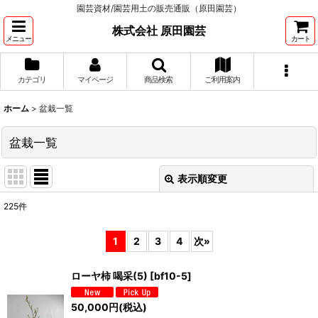
園芸資材/園芸用土の販売通販（原田園芸）
株式会社 原田園芸
メニュー
カート
カテゴリ
マイページ
商品検索
ご利用案内
ホーム
>
盆栽一覧
盆栽一覧
表示順変更
閉じる
225
件
表示数
:
1
2
3
4
次
»
並び順
:
ローヤ柿 喝采(5)
[
bf10-5
]
絞り込む
50,000
円
(税込)