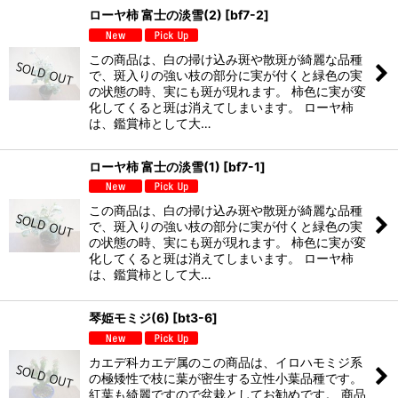
ローヤ柿 富士の淡雪(2)
[
bf7-2
]
この商品は、白の掃け込み斑や散斑が綺麗な品種
で、斑入りの強い枝の部分に実が付くと緑色の実
の状態の時、実にも斑が現れます。 柿色に実が変
化してくると斑は消えてしまいます。 ローヤ柿
は、鑑賞柿として大…
ローヤ柿 富士の淡雪(1)
[
bf7-1
]
この商品は、白の掃け込み斑や散斑が綺麗な品種
で、斑入りの強い枝の部分に実が付くと緑色の実
の状態の時、実にも斑が現れます。 柿色に実が変
化してくると斑は消えてしまいます。 ローヤ柿
は、鑑賞柿として大…
琴姫モミジ(6)
[
bt3-6
]
カエデ科カエデ属のこの商品は、イロハモミジ系
の極矮性で枝に葉が密生する立性小葉品種です。
紅葉も綺麗ですので盆栽としてお勧めです。 商品