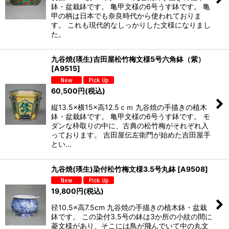
鉢・盆栽鉢です。 亀甲文様の6号うす鉢です。 亀
甲の柄は日本でも奈良時代から使われておりま
す。 これも現代的なしっかりした文様になりまし
た。
九谷焼(瑛生)吉田屋松竹梅文様5号六角鉢（紫）
[
A9515
]
60,500
円
(税込)
縦13.5×横15×高12.5ｃｍ 九谷焼の手描きの植木
鉢・盆栽鉢です。 亀甲文様の6号うす鉢です。 モ
ダンな枠取りの中に、古典の松竹梅がそれぞれ入
っております。 吉田屋伝左衛門が始めた吉田屋手
とい…
九谷焼(瑛生)染付松竹梅文様3.5号丸鉢
[
A9508
]
19,800
円
(税込)
径10.5×高7.5cm 九谷焼の手描きの植木鉢・盆栽
鉢です。 この染付3.5号の鉢は3か所の小紋の間に
菱文様があり、そこには鳥が飛んでいて中の丸文