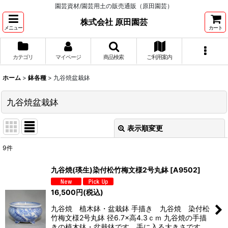
園芸資材/園芸用土の販売通販（原田園芸）
株式会社 原田園芸
メニュー
カート
カテゴリ
マイページ
商品検索
ご利用案内
ホーム
>
鉢各種
>
九谷焼盆栽鉢
九谷焼盆栽鉢
表示順変更
閉じる
9
件
表示数
:
九谷焼(瑛生)染付松竹梅文様2号丸鉢
[
A9502
]
並び順
:
16,500
円
(税込)
九谷焼 植木鉢・盆栽鉢 手描き 九谷焼 染付松
絞り込む
竹梅文様2号丸鉢 径6.7×高4.3ｃｍ 九谷焼の手描
きの植木鉢・盆栽鉢です。手に入る大きさです。