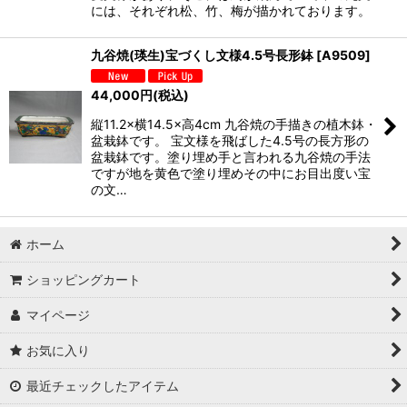
には、それぞれ松、竹、梅が描かれております。
九谷焼(瑛生)宝づくし文様4.5号長形鉢
[
A9509
]
44,000
円
(税込)
縦11.2×横14.5×高4cm 九谷焼の手描きの植木鉢・
盆栽鉢です。 宝文様を飛ばした4.5号の長方形の
盆栽鉢です。塗り埋め手と言われる九谷焼の手法
ですが地を黄色で塗り埋めその中にお目出度い宝
の文…
ホーム
ショッピングカート
マイページ
お気に入り
最近チェックしたアイテム