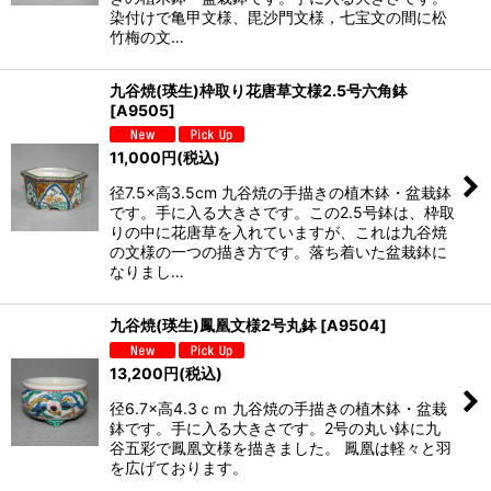
染付けで亀甲文様、毘沙門文様，七宝文の間に松
竹梅の文…
九谷焼(瑛生)枠取り花唐草文様2.5号六角鉢
[
A9505
]
11,000
円
(税込)
径7.5×高3.5cm 九谷焼の手描きの植木鉢・盆栽鉢
です。手に入る大きさです。この2.5号鉢は、枠取
りの中に花唐草を入れていますが、これは九谷焼
の文様の一つの描き方です。落ち着いた盆栽鉢に
なりまし…
九谷焼(瑛生)鳳凰文様2号丸鉢
[
A9504
]
13,200
円
(税込)
径6.7×高4.3ｃｍ 九谷焼の手描きの植木鉢・盆栽
鉢です。手に入る大きさです。2号の丸い鉢に九
谷五彩で鳳凰文様を描きました。 鳳凰は軽々と羽
を広げております。