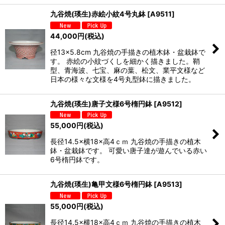
九谷焼(瑛生)赤絵小紋4号丸鉢
[
A9511
]
44,000
円
(税込)
径13×5.8cm 九谷焼の手描きの植木鉢・盆栽鉢で
す。 赤絵の小紋づくしを細かく描きました。鞘
型、青海波、七宝、麻の葉、松文、業平文様など
日本の様々な文様を4号丸型鉢に描きました。
九谷焼(瑛生)唐子文様6号楕円鉢
[
A9512
]
55,000
円
(税込)
長径14.5×横18×高4ｃｍ 九谷焼の手描きの植木
鉢・盆栽鉢です。 可愛い唐子達が遊んでいる赤い
6号楕円鉢です。
九谷焼(瑛生)亀甲文様6号楕円鉢
[
A9513
]
55,000
円
(税込)
長径14.5×横18×高4ｃｍ 九谷焼の手描きの植木