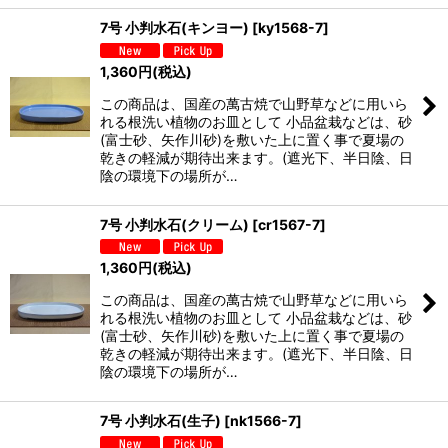
7号 小判水石(キンヨー)
[
ky1568-7
]
1,360
円
(税込)
この商品は、国産の萬古焼で山野草などに用いら
れる根洗い植物のお皿として 小品盆栽などは、砂
(富士砂、矢作川砂)を敷いた上に置く事で夏場の
乾きの軽減が期待出来ます。(遮光下、半日陰、日
陰の環境下の場所が…
7号 小判水石(クリーム)
[
cr1567-7
]
1,360
円
(税込)
この商品は、国産の萬古焼で山野草などに用いら
れる根洗い植物のお皿として 小品盆栽などは、砂
(富士砂、矢作川砂)を敷いた上に置く事で夏場の
乾きの軽減が期待出来ます。(遮光下、半日陰、日
陰の環境下の場所が…
7号 小判水石(生子)
[
nk1566-7
]