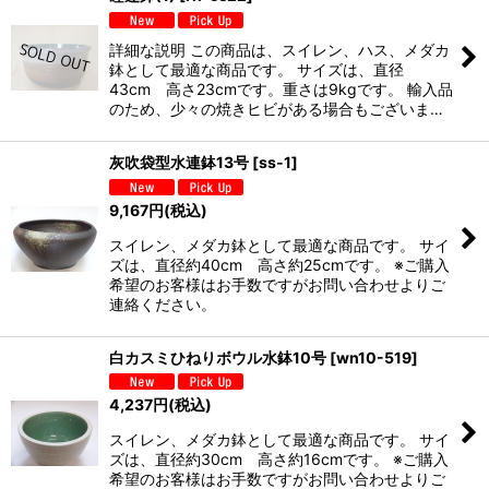
詳細な説明 この商品は、スイレン、ハス、メダカ
鉢として最適な商品です。 サイズは、直径
43cm 高さ23cmです。重さは9kgです。 輸入品
のため、少々の焼きヒビがある場合もございま…
灰吹袋型水連鉢13号
[
ss-1
]
9,167
円
(税込)
スイレン、メダカ鉢として最適な商品です。 サイ
ズは、直径約40cm 高さ約25cmです。 ※ご購入
希望のお客様はお手数ですがお問い合わせよりご
連絡ください。
白カスミひねりボウル水鉢10号
[
wn10-519
]
4,237
円
(税込)
スイレン、メダカ鉢として最適な商品です。 サイ
ズは、直径約30cm 高さ約16cmです。 ※ご購入
希望のお客様はお手数ですがお問い合わせよりご