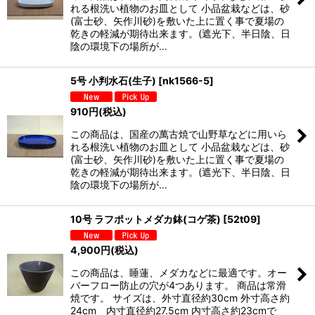
れる根洗い植物のお皿として 小品盆栽などは、砂
(富士砂、矢作川砂)を敷いた上に置く事で夏場の
乾きの軽減が期待出来ます。(遮光下、半日陰、日
陰の環境下の場所が…
5号 小判水石(生子)
[
nk1566-5
]
910
円
(税込)
この商品は、国産の萬古焼で山野草などに用いら
れる根洗い植物のお皿として 小品盆栽などは、砂
(富士砂、矢作川砂)を敷いた上に置く事で夏場の
乾きの軽減が期待出来ます。(遮光下、半日陰、日
陰の環境下の場所が…
10号 ラフポットメダカ鉢(コゲ茶)
[
52t09
]
4,900
円
(税込)
この商品は、睡蓮、メダカなどに最適です。オー
バーフロー防止の穴が4つあります。 商品は常滑
焼です。 サイズは、外寸直径約30cm 外寸高さ約
24cm 内寸直径約27.5cm 内寸高さ約23cmで