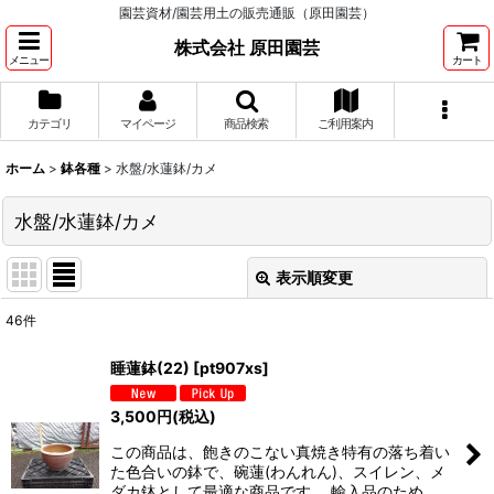
園芸資材/園芸用土の販売通販（原田園芸）
株式会社 原田園芸
メニュー
カート
カテゴリ
マイページ
商品検索
ご利用案内
ホーム
>
鉢各種
>
水盤/水蓮鉢/カメ
水盤/水蓮鉢/カメ
表示順変更
閉じる
46
件
表示数
:
睡蓮鉢(22)
[
pt907xs
]
並び順
:
3,500
円
(税込)
この商品は、飽きのこない真焼き特有の落ち着い
絞り込む
た色合いの鉢で、碗蓮(わんれん)、スイレン、メ
ダカ鉢として最適な商品です。 輸入品のため、