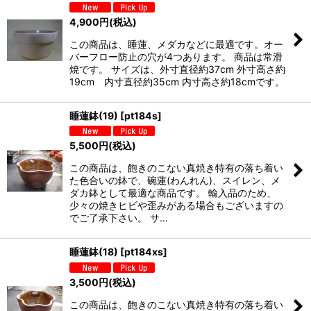
4,900
円
(税込)
この商品は、睡蓮、メダカなどに最適です。オー
バーフロー防止の穴が4つあります。 商品は常滑
焼です。 サイズは、外寸直径約37cm 外寸高さ約
19cm 内寸直径約35cm 内寸高さ約18cmです。
睡蓮鉢(19)
[
pt184s
]
5,500
円
(税込)
この商品は、飽きのこない真焼き特有の落ち着い
た色合いの鉢で、碗蓮(わんれん)、スイレン、メ
ダカ鉢として最適な商品です。 輸入品のため、
少々の焼きヒビや歪みがある場合もございますの
でご了承下さい。 サ…
睡蓮鉢(18)
[
pt184xs
]
3,500
円
(税込)
この商品は、飽きのこない真焼き特有の落ち着い