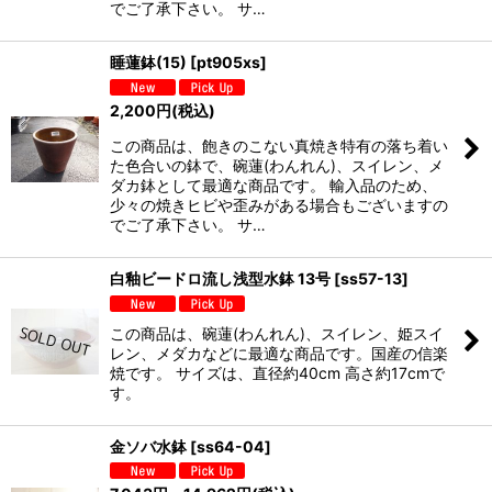
でご了承下さい。 サ…
睡蓮鉢(15)
[
pt905xs
]
2,200
円
(税込)
この商品は、飽きのこない真焼き特有の落ち着い
た色合いの鉢で、碗蓮(わんれん)、スイレン、メ
ダカ鉢として最適な商品です。 輸入品のため、
少々の焼きヒビや歪みがある場合もございますの
でご了承下さい。 サ…
白釉ビードロ流し浅型水鉢 13号
[
ss57-13
]
この商品は、碗蓮(わんれん)、スイレン、姫スイ
レン、メダカなどに最適な商品です。国産の信楽
焼です。 サイズは、直径約40cm 高さ約17cmで
す。
金ソバ水鉢
[
ss64-04
]