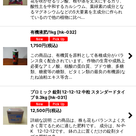
花を咲かせるリン酸、根や茎を丈夫にするカリ、
酸性土を中和するカルシウム、葉緑素の成分とな
るマグネシウムなどの5大要素を主成分に作られ
ているので他の植物に比べ…
有機液肥/1kg
[
hk-032
]
1,750
円
(税込)
この商品は、有機質を原料として各種成分がバラ
ンス良く配合されています。 作物の生育や成熟上
必要なアミノ酸、核酸の蛋白質、ブドウ糖、多糖
類、糖蜜等の糖類、ビタミン類の最良の有機源(な
たね油粕エキス等含…
プロミック 錠剤 12-12-12 中粒 スタンダードタイ
プ 9.3kg
[
hk-031
]
12,500
円
(税込)
詳細な説明 この商品は、株も花もバランスよく大
きく育てるために適した肥料です。 成分は、N-P-
K 12-12-12です。 鉢の上に置くだけの錠剤タイ