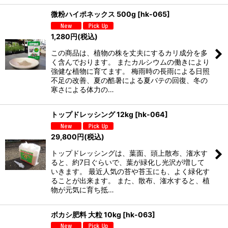
微粉ハイポネックス 500g
[
hk-065
]
1,280
円
(税込)
この商品は、植物の株を丈夫にするカリ成分を多
く含んでおります。 またカルシウムの働きにより
強健な植物に育てます。 梅雨時の長雨による日照
不足の改善、夏の酷暑による夏バテの回復、冬の
寒さによる体力の…
トップドレッシング 12kg
[
hk-064
]
29,800
円
(税込)
トップドレッシングは、葉面、頭上散布、潅水す
ると、約7日ぐらいで、葉が緑化し光沢が増して
いきます。 最近人気の苔や苔玉にも、よく緑化す
ることが出来ます。 また、散布、潅水すると、植
物が元気に育ち抵…
ボカシ肥料 大粒 10kg
[
hk-063
]