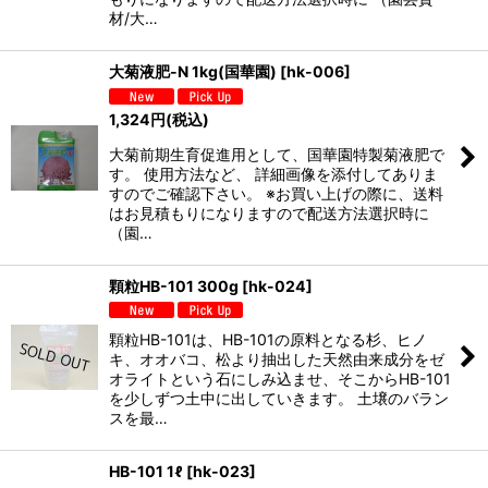
材/大…
大菊液肥-N 1kg(国華園)
[
hk-006
]
1,324
円
(税込)
大菊前期生育促進用として、国華園特製菊液肥で
す。 使用方法など、 詳細画像を添付してありま
すのでご確認下さい。 ※お買い上げの際に、送料
はお見積もりになりますので配送方法選択時に
（園…
顆粒HB-101 300g
[
hk-024
]
顆粒HB-101は、HB-101の原料となる杉、ヒノ
キ、オオバコ、松より抽出した天然由来成分をゼ
オライトという石にしみ込ませ、そこからHB-101
を少しずつ土中に出していきます。 土壌のバラン
スを最…
HB-101 1ℓ
[
hk-023
]