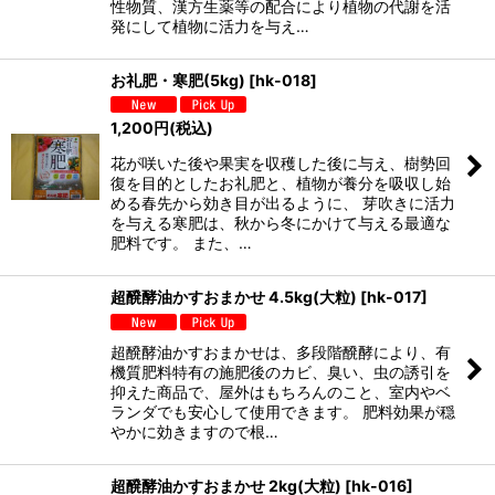
性物質、漢方生薬等の配合により植物の代謝を活
発にして植物に活力を与え…
お礼肥・寒肥(5kg)
[
hk-018
]
1,200
円
(税込)
花が咲いた後や果実を収穫した後に与え、樹勢回
復を目的としたお礼肥と、植物が養分を吸収し始
める春先から効き目が出るように、 芽吹きに活力
を与える寒肥は、秋から冬にかけて与える最適な
肥料です。 また、…
超醗酵油かすおまかせ 4.5kg(大粒)
[
hk-017
]
超醗酵油かすおまかせは、多段階醗酵により、有
機質肥料特有の施肥後のカビ、臭い、虫の誘引を
抑えた商品で、屋外はもちろんのこと、室内やベ
ランダでも安心して使用できます。 肥料効果が穏
やかに効きますので根…
超醗酵油かすおまかせ 2kg(大粒)
[
hk-016
]