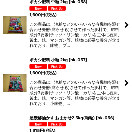
ボカシ肥料 中粒 2kg
[
hk-058
]
1,600
円
(税込)
この商品は、油粕などのいろいろな有機物を混ぜ
合わせ発酵(腐らせる)させて作った肥料で、肥料
成分3要素(チッソ・リン酸・カリ)を主体に石灰、
苦土、鉄、マンガン等、植物に必要な養分が含ま
れており、鉢物、プ…
ボカシ肥料 小粒 2kg
[
hk-057
]
1,600
円
(税込)
この商品は、油粕などのいろいろな有機物を混ぜ
合わせ発酵(腐らせる)させて作った肥料で、肥料
成分3要素(チッソ・リン酸・カリ)を主体に石灰、
苦土、鉄、マンガン等、植物に必要な養分が含ま
れており、小鉢物、…
超醗酵油かす おまかせ2.5kg(顆粒)
[
hk-056
]
1,915
円
(税込)