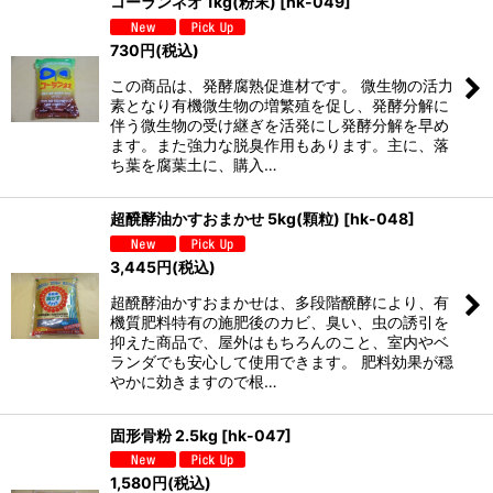
コーランネオ 1kg(粉末)
[
hk-049
]
730
円
(税込)
この商品は、発酵腐熟促進材です。 微生物の活力
素となり有機微生物の増繁殖を促し、発酵分解に
伴う微生物の受け継ぎを活発にし発酵分解を早め
ます。また強力な脱臭作用もあります。主に、落
ち葉を腐葉土に、購入…
超醗酵油かすおまかせ 5kg(顆粒)
[
hk-048
]
3,445
円
(税込)
超醗酵油かすおまかせは、多段階醗酵により、有
機質肥料特有の施肥後のカビ、臭い、虫の誘引を
抑えた商品で、屋外はもちろんのこと、室内やベ
ランダでも安心して使用できます。 肥料効果が穏
やかに効きますので根…
固形骨粉 2.5kg
[
hk-047
]
1,580
円
(税込)