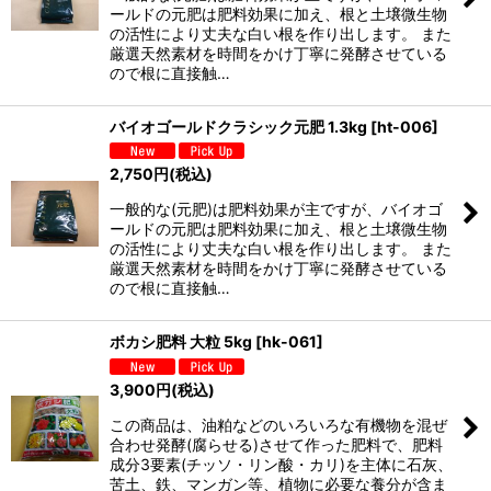
ールドの元肥は肥料効果に加え、根と土壌微生物
の活性により丈夫な白い根を作り出します。 また
厳選天然素材を時間をかけ丁寧に発酵させている
ので根に直接触…
バイオゴールドクラシック元肥 1.3kg
[
ht-006
]
2,750
円
(税込)
一般的な(元肥)は肥料効果が主ですが、バイオゴ
ールドの元肥は肥料効果に加え、根と土壌微生物
の活性により丈夫な白い根を作り出します。 また
厳選天然素材を時間をかけ丁寧に発酵させている
ので根に直接触…
ボカシ肥料 大粒 5kg
[
hk-061
]
3,900
円
(税込)
この商品は、油粕などのいろいろな有機物を混ぜ
合わせ発酵(腐らせる)させて作った肥料で、肥料
成分3要素(チッソ・リン酸・カリ)を主体に石灰、
苦土、鉄、マンガン等、植物に必要な養分が含ま