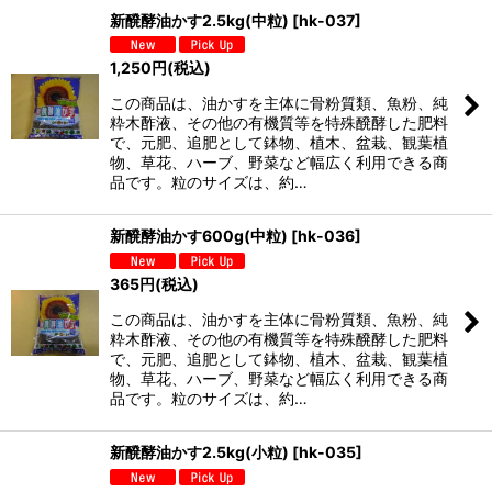
新醗酵油かす2.5kg(中粒)
[
hk-037
]
1,250
円
(税込)
この商品は、油かすを主体に骨粉質類、魚粉、純
粋木酢液、その他の有機質等を特殊醗酵した肥料
で、元肥、追肥として鉢物、植木、盆栽、観葉植
物、草花、ハーブ、野菜など幅広く利用できる商
品です。粒のサイズは、約…
新醗酵油かす600g(中粒)
[
hk-036
]
365
円
(税込)
この商品は、油かすを主体に骨粉質類、魚粉、純
粋木酢液、その他の有機質等を特殊醗酵した肥料
で、元肥、追肥として鉢物、植木、盆栽、観葉植
物、草花、ハーブ、野菜など幅広く利用できる商
品です。粒のサイズは、約…
新醗酵油かす2.5kg(小粒)
[
hk-035
]