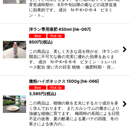
芽形成時期や、8月中旬以降の菊などの花芽促進
に効果的です。 成分 N-P-K=0-6-4 ビタミ
ン・ト…
洋ラン専用液肥 450ml
[
hk-067
]
850
円
(税込)
この商品は、美しく大きな花を咲かせ、洋ランの
開花に不可欠な株の充実に優れた効果をありま
す。 成分 N-P-K=6-6-6 ビタミン・トレハロ
ース配合 使い方の目安 植物 ・施肥時期・ 倍…
微粉ハイポネックス 1500g
[
hk-066
]
3,585
円
(税込)
この商品は、植物の株を丈夫にするカリ成分を多
く含んでおります。 またカルシウムの働きにより
強健な植物に育てます。 梅雨時の長雨による日照
不足の改善、夏の酷暑による夏バテの回復、冬の
寒さによる体力の…