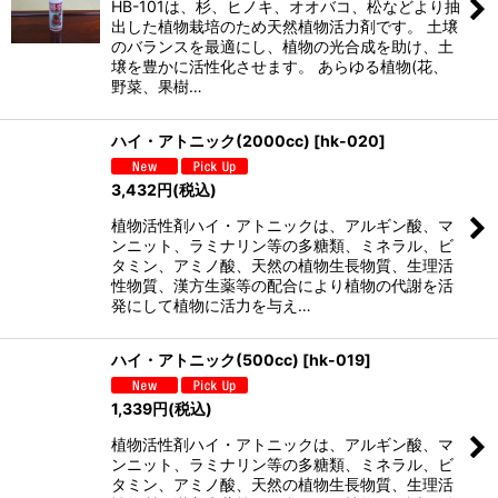
HB-101は、杉、ヒノキ、オオバコ、松などより抽
出した植物栽培のため天然植物活力剤です。 土壌
のバランスを最適にし、植物の光合成を助け、土
壌を豊かに活性化させます。 あらゆる植物(花、
野菜、果樹…
ハイ・アトニック(2000cc)
[
hk-020
]
3,432
円
(税込)
植物活性剤ハイ・アトニックは、アルギン酸、マ
ンニット、ラミナリン等の多糖類、ミネラル、ビ
タミン、アミノ酸、天然の植物生長物質、生理活
性物質、漢方生薬等の配合により植物の代謝を活
発にして植物に活力を与え…
ハイ・アトニック(500cc)
[
hk-019
]
1,339
円
(税込)
植物活性剤ハイ・アトニックは、アルギン酸、マ
ンニット、ラミナリン等の多糖類、ミネラル、ビ
タミン、アミノ酸、天然の植物生長物質、生理活