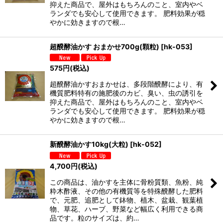
抑えた商品で、屋外はもちろんのこと、室内やベ
ランダでも安心して使用できます。 肥料効果が穏
やかに効きますので根…
超醗酵油かす おまかせ700g(顆粒)
[
hk-053
]
575
円
(税込)
超醗酵油かすおまかせは、多段階醗酵により、有
機質肥料特有の施肥後のカビ、臭い、虫の誘引を
抑えた商品で、屋外はもちろんのこと、室内やベ
ランダでも安心して使用できます。 肥料効果が穏
やかに効きますので根…
新醗酵油かす10kg(大粒)
[
hk-052
]
4,700
円
(税込)
この商品は、油かすを主体に骨粉質類、魚粉、純
粋木酢液、その他の有機質等を特殊醗酵した肥料
で、元肥、追肥として鉢物、植木、盆栽、観葉植
物、草花、ハーブ、野菜など幅広く利用できる商
品です。粒のサイズは、約…