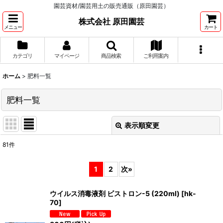
園芸資材/園芸用土の販売通販（原田園芸）
株式会社 原田園芸
メニュー
カート
カテゴリ
マイページ
商品検索
ご利用案内
ホーム
>
肥料一覧
肥料一覧
表示順変更
閉じる
81
件
表示数
:
1
2
次
»
並び順
:
ウイルス消毒液剤 ビストロン-5 (220ml)
[
hk-
70
]
絞り込む