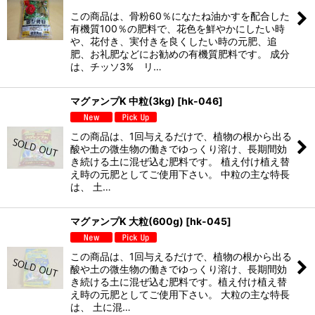
この商品は、骨粉60％になたね油かすを配合した
有機質100％の肥料で、花色を鮮やかにしたい時
や、花付き、実付きを良くしたい時の元肥、追
肥、お礼肥などにお勧めの有機質肥料です。 成分
は、チッソ3% リ…
マグァンプK 中粒(3kg)
[
hk-046
]
この商品は、1回与えるだけで、植物の根から出る
酸や土の微生物の働きでゆっくり溶け、長期間効
き続ける土に混ぜ込む肥料です。 植え付け植え替
え時の元肥としてご使用下さい。 中粒の主な特長
は、 土…
マグァンプK 大粒(600g)
[
hk-045
]
この商品は、1回与えるだけで、植物の根から出る
酸や土の微生物の働きでゆっくり溶け、長期間効
き続ける土に混ぜ込む肥料です。植え付け植え替
え時の元肥としてご使用下さい。 大粒の主な特長
は、 土に混…