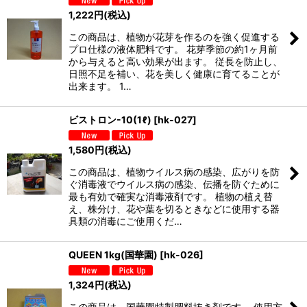
1,222
円
(税込)
この商品は、植物が花芽を作るのを強く促進する
プロ仕様の液体肥料です。 花芽季節の約1ヶ月前
から与えると高い効果が出ます。 従長を防止し、
日照不足を補い、花を美しく健康に育てることが
出来ます。 1…
ビストロン-10(1ℓ)
[
hk-027
]
1,580
円
(税込)
この商品は、植物ウイルス病の感染、広がりを防
ぐ消毒液でウイルス病の感染、伝播を防ぐために
最も有効で確実な消毒液剤です。 植物の植え替
え、株分け、花や葉を切るときなどに使用する器
具類の消毒にご使用くだ…
QUEEN 1kg(国華園)
[
hk-026
]
1,324
円
(税込)
この商品は、国華園特製肥料抜き剤です。 使用方