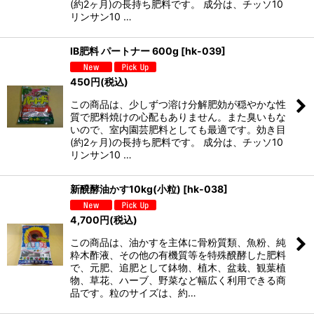
(約2ヶ月)の長持ち肥料です。 成分は、チッソ10
リンサン10 …
IB肥料 パートナー 600g
[
hk-039
]
450
円
(税込)
この商品は、少しずつ溶け分解肥効が穏やかな性
質で肥料焼けの心配もありません。また臭いもな
いので、室内園芸肥料としても最適です。効き目
(約2ヶ月)の長持ち肥料です。 成分は、チッソ10
リンサン10 …
新醗酵油かす10kg(小粒)
[
hk-038
]
4,700
円
(税込)
この商品は、油かすを主体に骨粉質類、魚粉、純
粋木酢液、その他の有機質等を特殊醗酵した肥料
で、元肥、追肥として鉢物、植木、盆栽、観葉植
物、草花、ハーブ、野菜など幅広く利用できる商
品です。粒のサイズは、約…