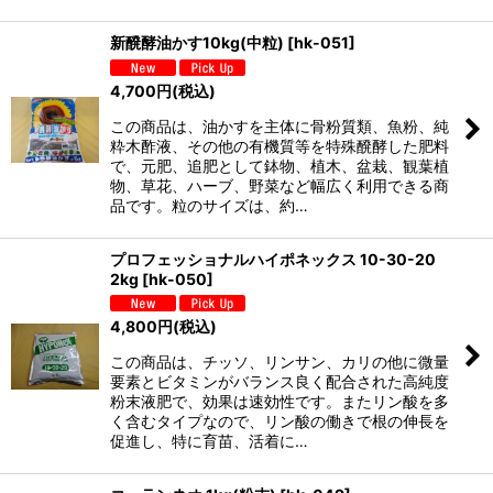
新醗酵油かす10kg(中粒)
[
hk-051
]
4,700
円
(税込)
この商品は、油かすを主体に骨粉質類、魚粉、純
粋木酢液、その他の有機質等を特殊醗酵した肥料
で、元肥、追肥として鉢物、植木、盆栽、観葉植
物、草花、ハーブ、野菜など幅広く利用できる商
品です。粒のサイズは、約…
プロフェッショナルハイポネックス 10-30-20
2kg
[
hk-050
]
4,800
円
(税込)
この商品は、チッソ、リンサン、カリの他に微量
要素とビタミンがバランス良く配合された高純度
粉末液肥で、効果は速効性です。またリン酸を多
く含むタイプなので、リン酸の働きで根の伸長を
促進し、特に育苗、活着に…