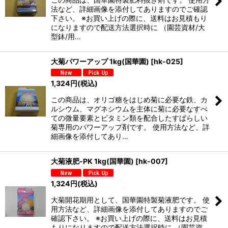
法など、詳細画像を添付してありますのでご確認
下さい。 ※お買い上げの際に、送料はお見積もり
になりますので配送方法選択時に （園芸資材/大
型鉢/用…
大菊パワーアップ 1kg(国華園)
[
hk-025
]
1,324
円
(税込)
この商品は、オリゴ糖をはじめ菊に必要な鉄、カ
ルシウム、マグネシウムを主体に菊に必要なすべ
ての微量要素とビタミン類を配合したすばらしい
菊専用のパワーアップ剤です。 使用方法など、詳
細画像を添付してあり…
大菊液肥-PK 1kg(国華園)
[
hk-007
]
1,324
円
(税込)
大菊開花期用として、国華園特製菊液肥です。 使
用方法など、詳細画像を添付してありますのでご
確認下さい。 ※お買い上げの際に、送料はお見積
もりになりますので配送方法選択時に （園芸資