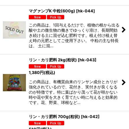
マグァンプK 中粒(600g)
[
hk-044
]
この商品は、1回与えるだけで、植物の根から出る
酸や土の微生物の働きでゆっくり溶け、長期間効
き続ける土に混ぜ込む肥料です。植え付け植え替
え時の元肥としてご使用下さい。 中粒の主な特長
は、 土に混…
リン・カリ肥料 2kg(粒状)
[
hk-043
]
1,380
円
(税込)
この商品は、有機質由来のリンサン成分とカリが
強化されているので、花付き、実付きが良くなる
のが特徴です。特に葉ばかり茂って花が咲かない
時や花や実を大きく育てたい時に与えると効果的
です。花、野菜、球根など…
リン・カリ肥料 700g(粒状)
[
hk-042
]