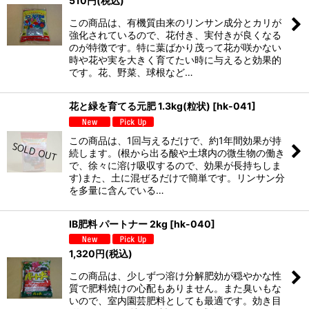
510
円
(税込)
この商品は、有機質由来のリンサン成分とカリが
強化されているので、花付き、実付きが良くなる
のが特徴です。特に葉ばかり茂って花が咲かない
時や花や実を大きく育てたい時に与えると効果的
です。花、野菜、球根など…
花と緑を育てる元肥 1.3kg(粒状)
[
hk-041
]
この商品は、1回与えるだけで、約1年間効果が持
続します。(根から出る酸や土壌内の微生物の働き
で、徐々に溶け吸収するので、効果が長持ちしま
す)また、土に混ぜるだけで簡単です。リンサン分
を多量に含んでいる…
IB肥料 パートナー 2kg
[
hk-040
]
1,320
円
(税込)
この商品は、少しずつ溶け分解肥効が穏やかな性
質で肥料焼けの心配もありません。また臭いもな
いので、室内園芸肥料としても最適です。効き目