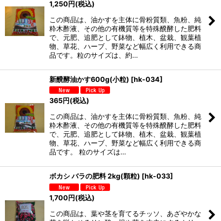
1,250
円
(税込)
この商品は、油かすを主体に骨粉質類、魚粉、純
粋木酢液、その他の有機質等を特殊醗酵した肥料
で、元肥、追肥として鉢物、植木、盆栽、観葉植
物、草花、ハーブ、野菜など幅広く利用できる商
品です。粒のサイズは、約…
新醗酵油かす600g(小粒)
[
hk-034
]
365
円
(税込)
この商品は、油かすを主体に骨粉質類、魚粉、純
粋木酢液、その他の有機質等を特殊醗酵した肥料
で、元肥、追肥として鉢物、植木、盆栽、観葉植
物、草花、ハーブ、野菜など幅広く利用できる商
品です。 粒のサイズは…
ボカシ バラの肥料 2kg(顆粒)
[
hk-033
]
1,700
円
(税込)
この商品は、葉や茎を育てるチッソ、あざやかな