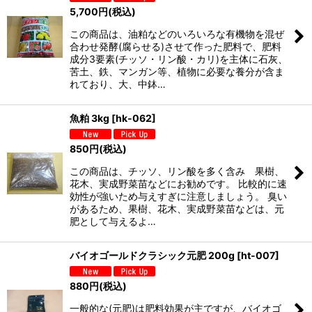
5,700
円
(税込)
この商品は、油粕などのいろいろな有機物を混ぜ
合わせ発酵(腐らせる)させて作った肥料で、肥料
成分3要素(チッソ・リン酸・カリ)を主体に石灰、
苦土、鉄、マンガン等、植物に必要な養分が含ま
れており、大、中鉢…
魚粕 3kg
[
hk-062
]
850
円
(税込)
この商品は、チッソ、リン酸を多く含み 果樹、
花木、実成野菜苗などにお勧めです。 比較的に速
効性が強いため与えすぎに注意しましょう。 臭い
があるため、果樹、花木、実成野菜苗などは、元
肥として与えるよ…
バイオゴールドクラシック元肥 200g
[
ht-007
]
880
円
(税込)
一般的な(元肥)は肥料効果が主ですが、バイオゴ