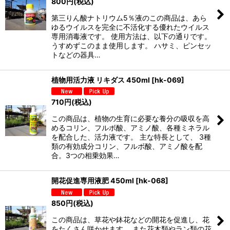
800
円
(税込)
第三りん酸ナトリウム5％液のこの商品は、あら
ゆるウイルスを完全に不活化する優れたウイルス
専用消毒液です。 使用方法は、以下の通りです。
うすめずこのまま使用します。 ハサミ、ピンセッ
トなどの器具…
植物用活力液 リキダス 450ml
[
hk-069
]
710
円
(税込)
この商品は、植物の生育に必要な養分の吸収を高
めるコリン、フルボ酸、アミノ酸、各種ミネラル
を配合した、活力液です。 主な特長として、 3種
類の有効成分コリン、フルボ酸、アミノ酸を配
合。3つの相乗効果…
開花促進専用液肥 450ml
[
hk-068
]
850
円
(税込)
この商品は、草花や鉢花などの開花を促進し、花
をたくさん咲かせます。 また花木類やラン類の花