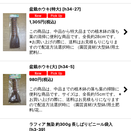
盆栽ホウキ(特大)
[
h34-27
]
1,305
円
(税込)
この商品は、中品から特大品までの植木鉢の落ち
葉の清掃に便利な商品です。全長約28cmです。
※お買い上げの際に、送料はお見積もりになりま
すので配送方法選択時に （園芸資材/大型鉢/用土
肥料/…
盆栽ホウキ(大)
[
h34-5
]
980
円
(税込)
この商品は、中品までの植木鉢の落ち葉の掃除に
便利な商品です。サイズは、全長約15cmです。 ※
お買い上げの際に、送料はお見積もりになります
ので配送方法選択時に （園芸資材/大型鉢/用土肥
料/花…
ラフィア 無染 約300g 長しばりビニール袋入
[
h3-39
]