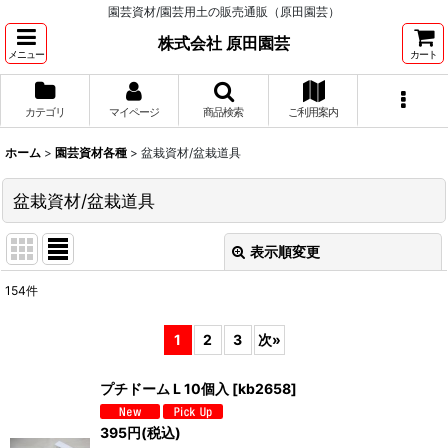
園芸資材/園芸用土の販売通販（原田園芸）
株式会社 原田園芸
メニュー
カート
カテゴリ
マイページ
商品検索
ご利用案内
ホーム
>
園芸資材各種
>
盆栽資材/盆栽道具
盆栽資材/盆栽道具
表示順変更
閉じる
154
件
表示数
:
1
2
3
次
»
並び順
:
プチドーム L 10個入
[
kb2658
]
絞り込む
395
円
(税込)