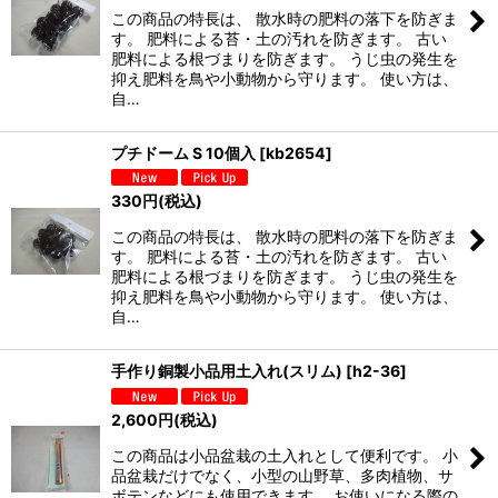
この商品の特長は、 散水時の肥料の落下を防ぎま
す。 肥料による苔・土の汚れを防ぎます。 古い
肥料による根づまりを防ぎます。 うじ虫の発生を
抑え肥料を鳥や小動物から守ります。 使い方は、
自…
プチドーム S 10個入
[
kb2654
]
330
円
(税込)
この商品の特長は、 散水時の肥料の落下を防ぎま
す。 肥料による苔・土の汚れを防ぎます。 古い
肥料による根づまりを防ぎます。 うじ虫の発生を
抑え肥料を鳥や小動物から守ります。 使い方は、
自…
手作り銅製小品用土入れ(スリム)
[
h2-36
]
2,600
円
(税込)
この商品は小品盆栽の土入れとして便利です。 小
品盆栽だけでなく、小型の山野草、多肉植物、サ
ボテンなどにも使用できます。 お使いになる際の