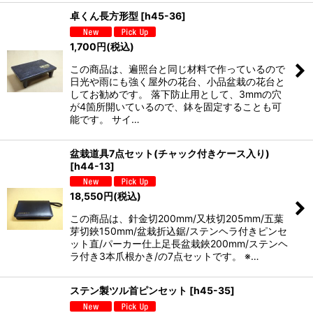
卓くん長方形型
[
h45-36
]
1,700
円
(税込)
この商品は、遍照台と同じ材料で作っているので
日光や雨にも強く屋外の花台、小品盆栽の花台と
してお勧めです。 落下防止用として、3mmの穴
が4箇所開いているので、鉢を固定することも可
能です。 サイ…
盆栽道具7点セット(チャック付きケース入り)
[
h44-13
]
18,550
円
(税込)
この商品は、針金切200mm/又枝切205mm/五葉
芽切鋏150mm/盆栽折込鋸/ステンヘラ付きピンセ
ット直/パーカー仕上足長盆栽鋏200mm/ステンヘ
ラ付き3本爪根かき/の7点セットです。 ※…
ステン製ツル首ピンセット
[
h45-35
]