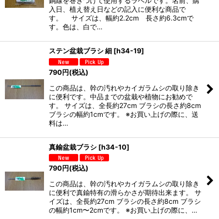
銅線を巻きつけて使用するラベルです。名前、購
入日、植え替え日などの記入に便利な商品で
す。 サイズは、幅約2.2cm 長さ約6.3cmで
す。色は、白で…
ステン盆栽ブラシ 細
[
h34-19
]
790
円
(税込)
この商品は、幹の汚れやカイガラムシの取り除き
に便利です。中品までの盆栽や植物にお勧めで
す。 サイズは、全長約27cm ブラシの長さ約8cm
ブラシの幅約1cmです。 ※お買い上げの際に、送
料は…
真鍮盆栽ブラシ
[
h34-10
]
790
円
(税込)
この商品は、幹の汚れやカイガラムシの取り除き
に便利で真鍮特有の滑らかさが期待出来ます。 サ
イズは、全長約27cm ブラシの長さ約8cm ブラシ
の幅約1cm〜2cmです。 ※お買い上げの際に、…