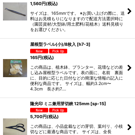
1,560
円
(税込)
サイズは、165mmです。 ※お買い上げの際に、送
料はお見積もりになりますので配送方法選択時に
（園芸資材/大型鉢/用土肥料/花植木）送料見積り
をお選びください。
屋根型ラベル(小)/8枚入
[
h7-3
]
165
円
(税込)
この商品は、植木鉢、プランター、花壇などの差
し込み屋根型ラベルです。表の面に、名前 裏面
に、目的に応じた日付などの簡潔な情報の記入に
便利な商品です。 サイズは、幅約3.2cm〜
4.3cm 長さ約7.…
隆光印 ミニ兼用芽切鋏 125mm
[
sp-15
]
5,700
円
(税込)
この商品は、小品盆栽などの芽切、葉刈リ、小枝
切などに最適な商品です。 サイズは、全長