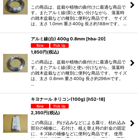
この商品は、盆栽や植物の曲付けに最適な商品で
す。またアルミ線(茶)と使い分けながら、落葉時
の雑木盆栽などの種別に便利な商品です。 サイズ
は、太さ 1.0mm 重さ400g 長さ約188mです。 …
アルミ線(白) 400g 0.8mm
[
hba-20
]
1,850
円
(税込)
この商品は、盆栽や植物の曲付けに最適な商品で
す。またアルミ線(茶)と使い分けながら、落葉時
の雑木盆栽などの種別に便利な商品です。 サイズ
は、太さ 0.8mm 重さ400g 長さ約296mです。
…
キヨナール ネリコン(100g)
[
h52-18
]
2,350
円
(税込)
この商品は、灼け込みなどによる腐り、枯れ込み
部分の補修に、石付け、植え替え時の針金の固定
に、キズ鉢の補修などに便利な商品です。 使用