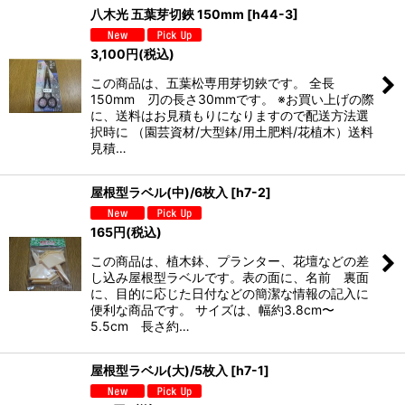
八木光 五葉芽切鋏 150mm
[
h44-3
]
3,100
円
(税込)
この商品は、五葉松専用芽切鋏です。 全長
150mm 刃の長さ30mmです。 ※お買い上げの際
に、送料はお見積もりになりますので配送方法選
択時に （園芸資材/大型鉢/用土肥料/花植木）送料
見積…
屋根型ラベル(中)/6枚入
[
h7-2
]
165
円
(税込)
この商品は、植木鉢、プランター、花壇などの差
し込み屋根型ラベルです。表の面に、名前 裏面
に、目的に応じた日付などの簡潔な情報の記入に
便利な商品です。 サイズは、幅約3.8cm〜
5.5cm 長さ約…
屋根型ラベル(大)/5枚入
[
h7-1
]