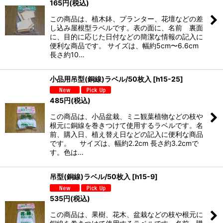
165
円
(税込)
この商品は、植木鉢、プランター、花壇などの差
し込み屋根型ラベルです。表の面に、名前 裏面
に、目的に応じた日付などの簡潔な情報の記入に
便利な商品です。 サイズは、幅約5cm〜6.6cm
長さ約10…
小品用吊型(銅線)ラベル/50枚入
[
h15-25
]
485
円
(税込)
この商品は、小品盆栽、ミニ観葉植物などの枝や
根元に銅線を巻きつけて使用するラベルです。名
前、購入日、植え替え日などの記入に便利な商品
です。 サイズは、幅約2.2cm 長さ約3.2cmで
す。色は…
吊型(銅線)ラベル/50枚入
[
h15-9
]
535
円
(税込)
この商品は、果樹、花木、盆栽などの枝や根元に