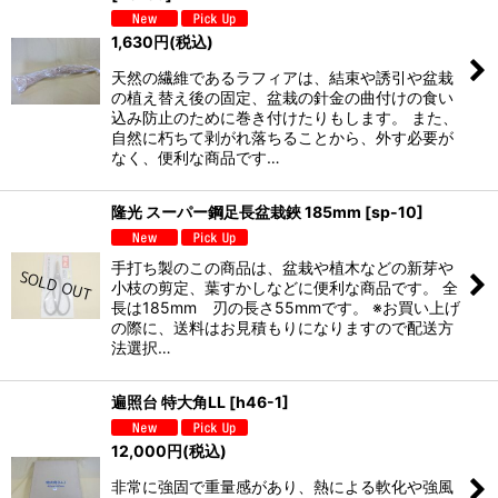
1,630
円
(税込)
天然の繊維であるラフィアは、結束や誘引や盆栽
の植え替え後の固定、盆栽の針金の曲付けの食い
込み防止のために巻き付けたりもします。 また、
自然に朽ちて剥がれ落ちることから、外す必要が
なく、便利な商品です…
隆光 スーパー鋼足長盆栽鋏 185mm
[
sp-10
]
手打ち製のこの商品は、盆栽や植木などの新芽や
小枝の剪定、葉すかしなどに便利な商品です。 全
長は185mm 刃の長さ55mmです。 ※お買い上げ
の際に、送料はお見積もりになりますので配送方
法選択…
遍照台 特大角LL
[
h46-1
]
12,000
円
(税込)
非常に強固で重量感があり、熱による軟化や強風