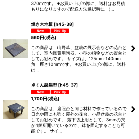
370mです。 ※お買い上げの際に、送料はお見積
もりになりますので配送方法選択時に （…
焼き木地板
[
h45-38
]
560
円
(税込)
この商品は、山野草、盆栽の展示会などの花台と
して、室内鑑賞用陶器、小型の植物などの置台と
してお勧めです。 サイズは、125mm-140mm
角 厚さ10mmです。 ※お買い上げの際に、送料
は…
卓くん懸崖型
[
h45-37
]
1,700
円
(税込)
この商品は、遍照台と同じ材料で作っているので
日光や雨にも強く屋外の花台、小品盆栽の花台と
してお勧めです。 落下防止用として、3mmの穴
が4箇所開いているので、鉢を固定することも可
能です。 サイ…