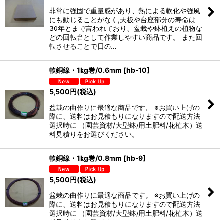
非常に強固で重量感があり、熱による軟化や強風
にも動じることがなく,天板や台座部分の寿命は
30年とまで言われており、盆栽や鉢植えの植物な
どの回転台として作業しやすい商品です。 また回
転させることで日の…
軟銅線・1kg巻/0.6mm
[
hb-10
]
5,500
円
(税込)
盆栽の曲作りに最適な商品です。 ※お買い上げの
際に、送料はお見積もりになりますので配送方法
選択時に （園芸資材/大型鉢/用土肥料/花植木）送
料見積りをお選びください。
軟銅線・1kg巻/0.8mm
[
hb-9
]
5,500
円
(税込)
盆栽の曲作りに最適な商品です。 ※お買い上げの
際に、送料はお見積もりになりますので配送方法
選択時に （園芸資材/大型鉢/用土肥料/花植木）送