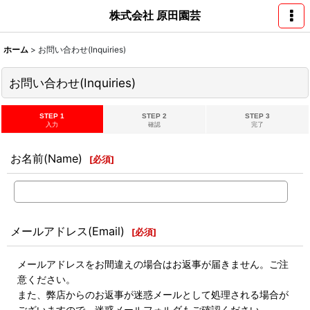
株式会社 原田園芸
ホーム
>
お問い合わせ(Inquiries)
お問い合わせ(Inquiries)
STEP 1
STEP 2
STEP 3
入力
確認
完了
お名前(Name)
[
必須
]
メールアドレス(Email)
[
必須
]
メールアドレスをお間違えの場合はお返事が届きません。ご注
意ください。
また、弊店からのお返事が迷惑メールとして処理される場合が
ございますので、迷惑メールフォルダもご確認ください。