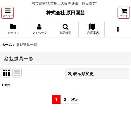
園芸資材/園芸用土の販売通販（原田園芸）
株式会社 原田園芸
メニュー
カート
カテゴリ
マイページ
商品検索
ご利用案内
ホーム
>
盆栽道具一覧
盆栽道具一覧
表示順変更
閉じる
118
件
表示数
:
1
2
次
»
並び順
:
絞り込む