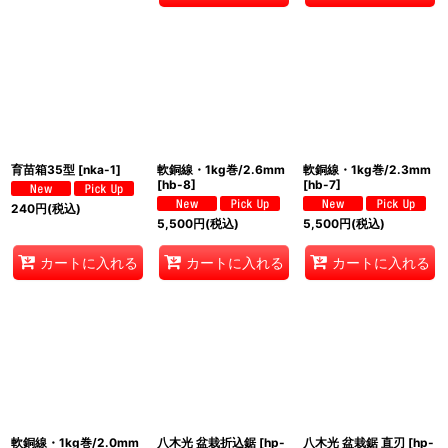
育苗箱35型
[
nka-1
]
軟銅線・1kg巻/2.6mm
軟銅線・1kg巻/2.3mm
[
hb-8
]
[
hb-7
]
240
円
(税込)
5,500
円
(税込)
5,500
円
(税込)
カートに入れる
カートに入れる
カートに入れる
軟銅線・1kg巻/2.0mm
八木光 盆栽折込鋸
[
hp-
八木光 盆栽鋸 直刃
[
hp-