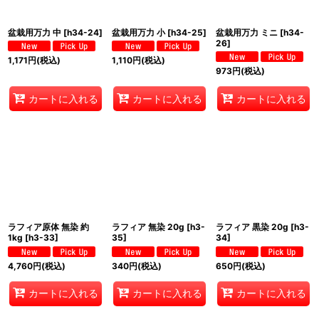
盆栽用万力 中
[
h34-24
]
盆栽用万力 小
[
h34-25
]
盆栽用万力 ミニ
[
h34-
26
]
1,171
円
(税込)
1,110
円
(税込)
973
円
(税込)
カートに入れる
カートに入れる
カートに入れる
ラフィア原体 無染 約
ラフィア 無染 20g
[
h3-
ラフィア 黒染 20g
[
h3-
1kg
[
h3-33
]
35
]
34
]
4,760
円
(税込)
340
円
(税込)
650
円
(税込)
カートに入れる
カートに入れる
カートに入れる