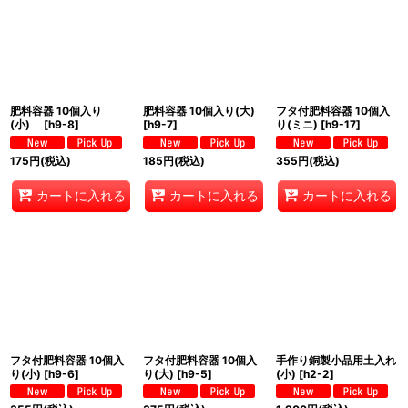
肥料容器 10個入り
肥料容器 10個入り(大)
フタ付肥料容器 10個入
(小)
[
h9-8
]
[
h9-7
]
り(ミニ)
[
h9-17
]
175
円
(税込)
185
円
(税込)
355
円
(税込)
カートに入れる
カートに入れる
カートに入れる
フタ付肥料容器 10個入
フタ付肥料容器 10個入
手作り銅製小品用土入れ
り(小)
[
h9-6
]
り(大)
[
h9-5
]
(小)
[
h2-2
]