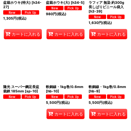
盆栽ホウキ(特大)
[
h34-
盆栽ホウキ(大)
[
h34-5
]
ラフィア 無染 約300g
27
]
長しばりビニール袋入
[
h3-39
]
980
円
(税込)
1,305
円
(税込)
1,630
円
(税込)
カートに入れる
カートに入れる
カートに入れる
隆光 スーパー鋼足長盆
軟銅線・1kg巻/0.6mm
軟銅線・1kg巻/0.8mm
栽鋏 185mm
[
sp-10
]
[
hb-10
]
[
hb-9
]
5,500
円
(税込)
5,500
円
(税込)
カートに入れる
カートに入れる