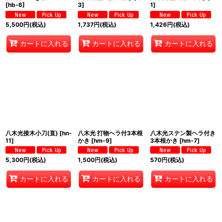
[
hb-6
]
3
]
1
]
5,500
円
(税込)
1,737
円
(税込)
1,426
円
(税込)
カートに入れる
カートに入れる
カートに入れる
八木光接木小刀(直)
[
hn-
八木光 打物ヘラ付3本根
八木光ステン製ヘラ付き
11
]
かき
[
hm-9
]
3本根かき
[
hm-7
]
5,300
円
(税込)
1,500
円
(税込)
570
円
(税込)
カートに入れる
カートに入れる
カートに入れる