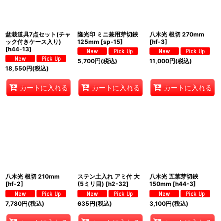
盆栽道具7点セット(チャ
隆光印 ミニ兼用芽切鋏
八木光 根切 270mm
ック付きケース入り)
125mm
[
sp-15
]
[
hf-3
]
[
h44-13
]
5,700
円
(税込)
11,000
円
(税込)
18,550
円
(税込)
カートに入れる
カートに入れる
カートに入れる
八木光 根切 210mm
ステン土入れ アミ付 大
八木光 五葉芽切鋏
[
hf-2
]
(5ミリ目)
[
h2-32
]
150mm
[
h44-3
]
7,780
円
(税込)
635
円
(税込)
3,100
円
(税込)