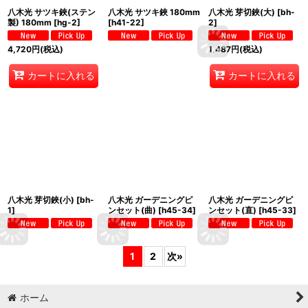
八木光 サツキ鋏(ステン
八木光 サツキ鋏 180mm
八木光 芽切鋏(大)
[
bh-
製) 180mm
[
hg-2
]
[
h41-22
]
2
]
4,720
円
(税込)
1,487
円
(税込)
カートに入れる
カートに入れる
八木光 芽切鋏(小)
[
bh-
八木光 ガーデニングピ
八木光 ガーデニングピ
1
]
ンセット(曲)
[
h45-34
]
ンセット(直)
[
h45-33
]
1
2
次
»
ホーム