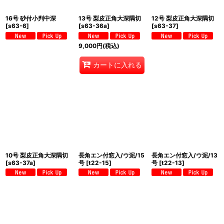
16号 砂付小判中深
13号 梨皮正角大深隅切
12号 梨皮正角大深隅切
[
s63-6
]
[
s63-36a
]
[
s63-37
]
9,000
円
(税込)
カートに入れる
10号 梨皮正角大深隅切
長角エン付窓入/ウ泥/15
長角エン付窓入/ウ泥/13
[
s63-37a
]
号
[
t22-15
]
号
[
t22-13
]