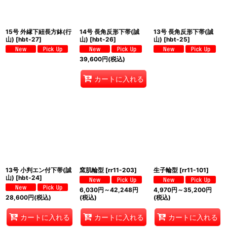
15号 外縁下紐長方鉢(行
14号 長角反形下帯(誠
13号 長角反形下帯(誠
山)
[
hbt-27
]
山)
[
hbt-26
]
山)
[
hbt-25
]
39,600
円
(税込)
カートに入れる
13号 小判エン付下帯(誠
窯肌輪型
[
rr11-203
]
生子輪型
[
rr11-101
]
山)
[
hbt-24
]
6,030
円
～42,248
円
4,970
円
～35,200
円
28,600
円
(税込)
(税込)
(税込)
カートに入れる
カートに入れる
カートに入れる