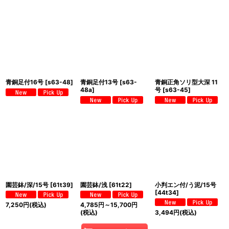
青銅足付16号
[
s63-48
]
青銅足付13号
[
s63-
青銅正角ソリ型大深 11
48a
]
号
[
s63-45
]
園芸鉢/深/15号
[
61t39
]
園芸鉢/浅
[
61t22
]
小判エン付/う泥/15号
[
44t34
]
7,250
円
(税込)
4,785
円
～15,700
円
(税込)
3,494
円
(税込)