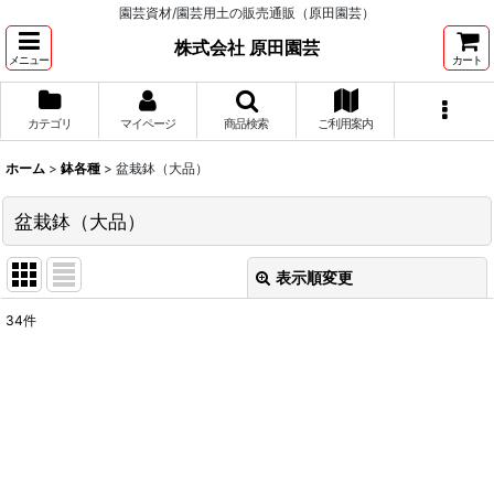
園芸資材/園芸用土の販売通販（原田園芸）
株式会社 原田園芸
メニュー
カート
カテゴリ
マイページ
商品検索
ご利用案内
ホーム
>
鉢各種
>
盆栽鉢（大品）
盆栽鉢（大品）
表示順変更
閉じる
34
件
表示数
:
並び順
:
絞り込む