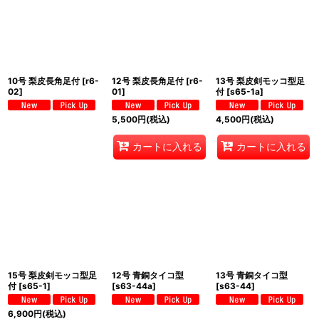
10号 梨皮長角足付
[
r6-
12号 梨皮長角足付
[
r6-
13号 梨皮剣モッコ型足
02
]
01
]
付
[
s65-1a
]
5,500
円
(税込)
4,500
円
(税込)
カートに入れる
カートに入れる
15号 梨皮剣モッコ型足
12号 青銅タイコ型
13号 青銅タイコ型
付
[
s65-1
]
[
s63-44a
]
[
s63-44
]
6,900
円
(税込)