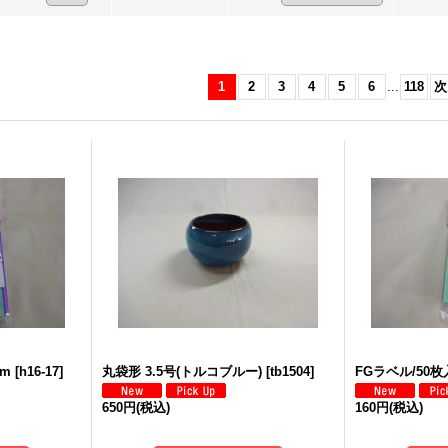
1
2
3
4
5
6
...
118
次
cm
[
h16-17
]
丸袋形 3.5号(トルコブルー)
[
tb1504
]
FGラベル/50枚入
650円
(税込)
160円
(税込)