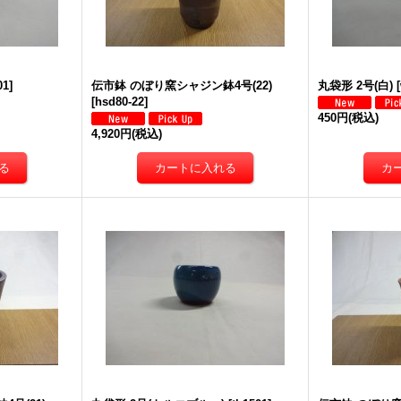
01
]
伝市鉢 のぼり窯シャジン鉢4号(22)
丸袋形 2号(白)
[
[
hsd80-22
]
450円
(税込)
4,920円
(税込)