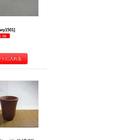
wy1501
]