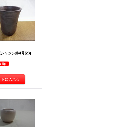
シャジン鉢4号(23)