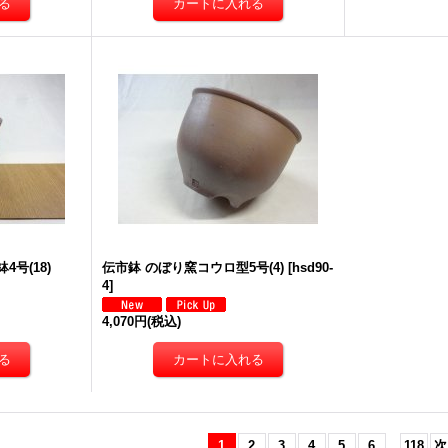
号(18)
伝市鉢 のぼり窯コウロ型5号(4)
[
hsd90-
4
]
4,070円
(税込)
1
2
3
4
5
6
...
118
次