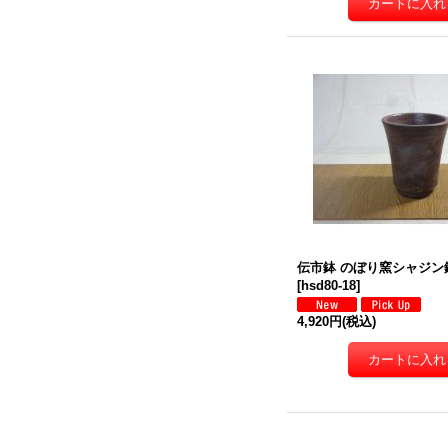
伝市鉢 のぼり窯シャジン鉢4
[
hsd80-18
]
4,920円
(税込)