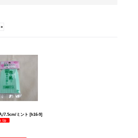
»
/7.5cm/ミント
[
h16-9
]