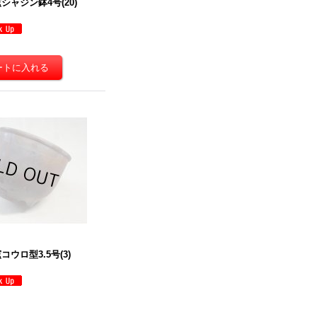
シャジン鉢4号(20)
ウロ型3.5号(3)