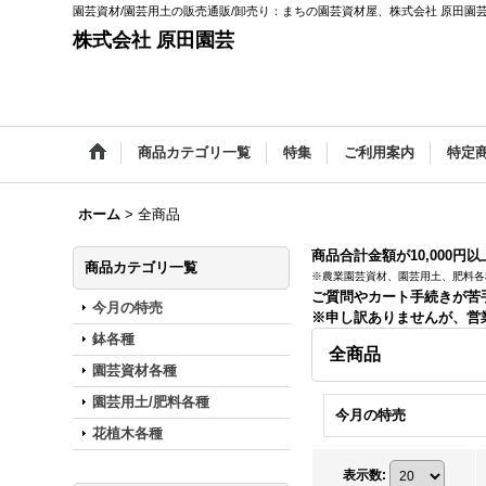
園芸資材/園芸用土の販売通販/卸売り：まちの園芸資材屋、株式会社 原田園
株式会社 原田園芸
商品カテゴリ一覧
特集
ご利用案内
特定
ホーム
>
全商品
商品合計金額が10,000円
商品カテゴリ一覧
※農業園芸資材、園芸用土、肥料各
ご質問やカート手続きが苦
今月の特売
※申し訳ありませんが、営
鉢各種
全商品
園芸資材各種
園芸用土/肥料各種
今月の特売
花植木各種
表示数
: