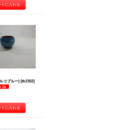
トルコブルー)
[
tb1502
]