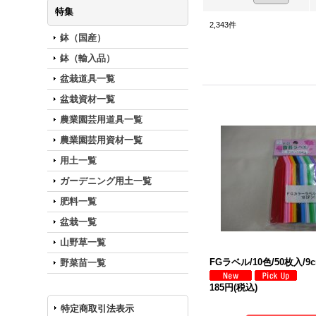
特集
2,343
件
鉢（国産）
鉢（輸入品）
盆栽道具一覧
盆栽資材一覧
農業園芸用道具一覧
農業園芸用資材一覧
用土一覧
ガーデニング用土一覧
肥料一覧
盆栽一覧
山野草一覧
FGラベル/10色/50枚入/9
野菜苗一覧
185円
(税込)
特定商取引法表示