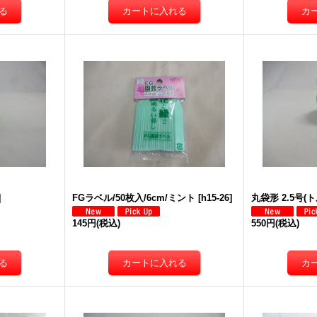
]
FGラベル/50枚入/6cm/ミント
[
h15-26
]
丸袋形 2.5号(
145円
(税込)
550円
(税込)