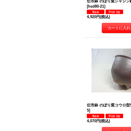
伝市鉢 のぼり窯シャジン鉢4
[
hsd80-21
]
4,920円
(税込)
伝市鉢 のぼり窯コウロ型5号
5
]
4,070円
(税込)