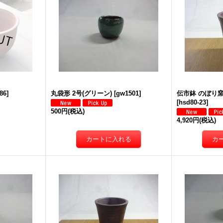
86
]
丸袋形 2号(グリーン)
[
gw1501
]
伝市鉢 のぼり窯
[
hsd80-23
]
500円
(税込)
4,920円
(税込)