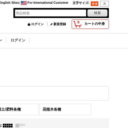
English Sites
:
For International Customer
文字サイズ
:
0
カートの中身
ログイン
新規登録
ン
ログイン
用土/肥料各種
花植木各種
法
: