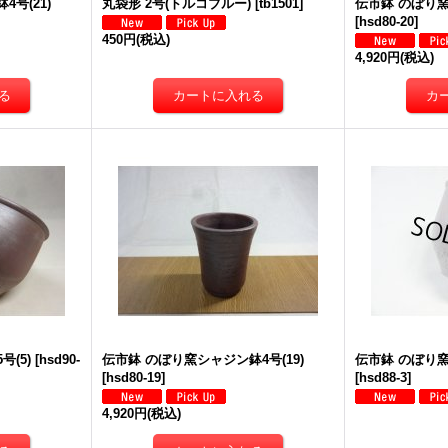
号(21)
丸袋形 2号(トルコブルー)
[
tb1501
]
伝市鉢 のぼり窯
[
hsd80-20
]
450円
(税込)
4,920円
(税込)
(5)
[
hsd90-
伝市鉢 のぼり窯シャジン鉢4号(19)
伝市鉢 のぼり窯コ
[
hsd80-19
]
[
hsd88-3
]
4,920円
(税込)