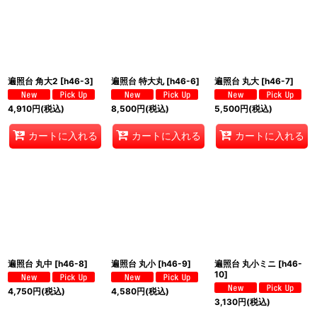
遍照台 角大2
[
h46-3
]
遍照台 特大丸
[
h46-6
]
遍照台 丸大
[
h46-7
]
4,910
円
(税込)
8,500
円
(税込)
5,500
円
(税込)
カートに入れる
カートに入れる
カートに入れる
遍照台 丸中
[
h46-8
]
遍照台 丸小
[
h46-9
]
遍照台 丸小ミニ
[
h46-
10
]
4,750
円
(税込)
4,580
円
(税込)
3,130
円
(税込)