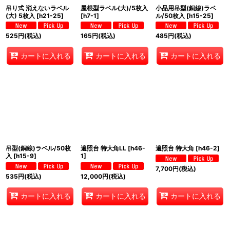
吊り式 消えないラベル
屋根型ラベル(大)/5枚入
小品用吊型(銅線)ラベ
(大) 5枚入
[
h21-25
]
[
h7-1
]
ル/50枚入
[
h15-25
]
525
円
(税込)
165
円
(税込)
485
円
(税込)
カートに入れる
カートに入れる
カートに入れる
吊型(銅線)ラベル/50枚
遍照台 特大角LL
[
h46-
遍照台 特大角
[
h46-2
]
入
[
h15-9
]
1
]
7,700
円
(税込)
535
円
(税込)
12,000
円
(税込)
カートに入れる
カートに入れる
カートに入れる