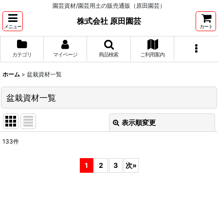
園芸資材/園芸用土の販売通販（原田園芸）
株式会社 原田園芸
メニュー
カート
カテゴリ
マイページ
商品検索
ご利用案内
ホーム
>
盆栽資材一覧
盆栽資材一覧
表示順変更
閉じる
133
件
表示数
:
1
2
3
次
»
並び順
:
絞り込む