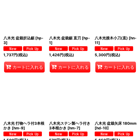
八木光 盆栽折込鋸
[
hp-
八木光 盆栽鋸 直刃
[
hp-
八木光接木小刀(直)
[
hn-
3
]
1
]
11
]
1,737
円
(税込)
1,426
円
(税込)
5,300
円
(税込)
カートに入れる
カートに入れる
カートに入れる
八木光 打物ヘラ付3本根
八木光ステン製ヘラ付き
八木光 盆栽矢床 180mm
かき
[
hm-9
]
3本根かき
[
hm-7
]
[
hd-10
]