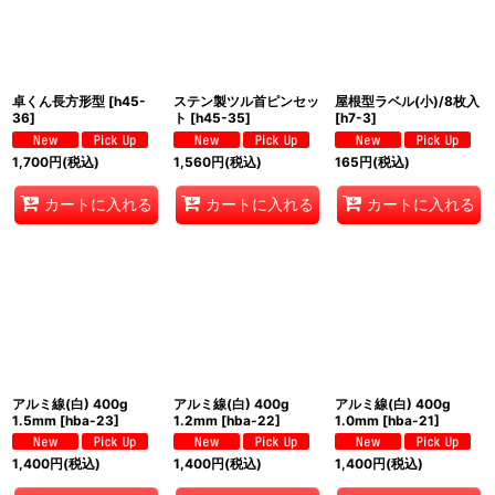
卓くん長方形型
[
h45-
ステン製ツル首ピンセッ
屋根型ラベル(小)/8枚入
36
]
ト
[
h45-35
]
[
h7-3
]
1,700
円
(税込)
1,560
円
(税込)
165
円
(税込)
カートに入れる
カートに入れる
カートに入れる
アルミ線(白) 400g
アルミ線(白) 400g
アルミ線(白) 400g
1.5mm
[
hba-23
]
1.2mm
[
hba-22
]
1.0mm
[
hba-21
]
1,400
円
(税込)
1,400
円
(税込)
1,400
円
(税込)