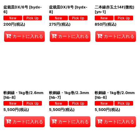
盆栽皿DX/6号
[
bydx-
盆栽皿DX/8号
[
bydx-
二本線赤玉土14ℓ(微粒)
6
]
8
]
[
yn-1
]
200
円
(税込)
275
円
(税込)
850
円
(税込)
カートに入れる
カートに入れる
カートに入れる
軟銅線・1kg巻/2.6mm
軟銅線・1kg巻/2.3mm
軟銅線・1kg巻/2.0mm
[
hb-8
]
[
hb-7
]
[
hb-6
]
5,500
円
(税込)
5,500
円
(税込)
5,500
円
(税込)
カートに入れる
カートに入れる
カートに入れる