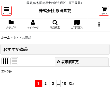
園芸資材/園芸用土の販売通販（原田園芸）
株式会社 原田園芸
メニュー
カート
カテゴリ
マイページ
商品検索
ご利用案内
ホーム
>
おすすめ商品
おすすめ商品
表示順変更
閉じる
2343
件
表示数
:
1
2
3
...
40
次
»
並び順
:
絞り込む