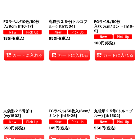
FGラベル/10色/50枚
丸袋形 3.5号(トルコブ
FGラベル/50枚
入/9cm
[
h16-17
]
ルー)
[
tb1504
]
入/7.5cm/ミント
[
h16-
9
]
185
円
(税込)
650
円
(税込)
160
円
(税込)
カートに入れる
カートに入れる
カートに入れる
丸袋形 2.5号(白)
FGラベル/50枚入/6cm/
丸袋形 2.5号(トルコブ
[
wy1502
]
ミント
[
h15-26
]
ルー)
[
tb1502
]
550
円
(税込)
145
円
(税込)
550
円
(税込)