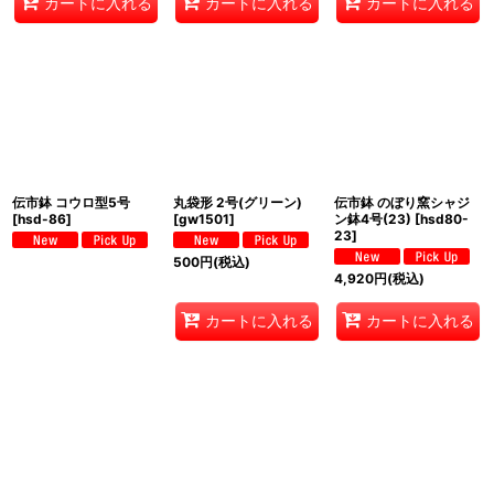
カートに入れる
カートに入れる
カートに入れる
伝市鉢 コウロ型5号
丸袋形 2号(グリーン)
伝市鉢 のぼり窯シャジ
[
hsd-86
]
[
gw1501
]
ン鉢4号(23)
[
hsd80-
23
]
500
円
(税込)
4,920
円
(税込)
カートに入れる
カートに入れる