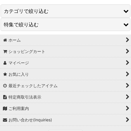
カテゴリで絞り込む
特集で絞り込む
今月の特売
鉢各種
ホーム
鉢（国産）
ショッピングカート
園芸資材各種
鉢（輸入品）
マイページ
園芸用土/肥料各種
盆栽道具一覧
お気に入り
花植木各種
盆栽資材一覧
最近チェックしたアイテム
農業園芸用道具一覧
特定商取引法表示
農業園芸用資材一覧
ご利用案内
用土一覧
お問い合わせ(Inquiries)
ガーデニング用土一覧