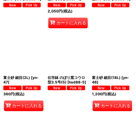
2,050
円
(税込)
カートに入れる
富士砂 細目(2L)
[
yn-
伝市鉢 のぼり窯コウロ
富士砂 細目(18L)
[
yn-
47
]
型3.5号(5)
[
hsd88-5
]
46
]
360
円
(税込)
1,200
円
(税込)
カートに入れる
カートに入れる