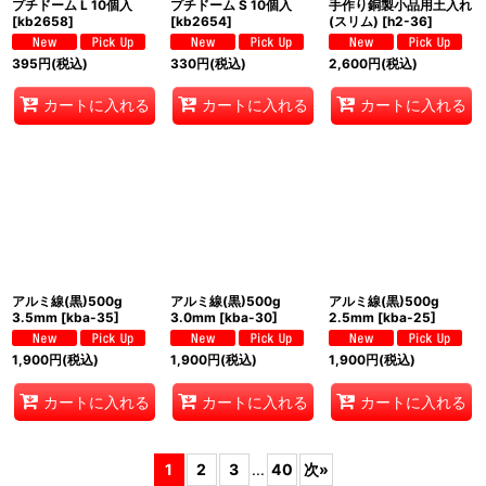
プチドーム L 10個入
プチドーム S 10個入
手作り銅製小品用土入れ
[
kb2658
]
[
kb2654
]
(スリム)
[
h2-36
]
395
円
(税込)
330
円
(税込)
2,600
円
(税込)
カートに入れる
カートに入れる
カートに入れる
アルミ線(黒)500g
アルミ線(黒)500g
アルミ線(黒)500g
3.5mm
[
kba-35
]
3.0mm
[
kba-30
]
2.5mm
[
kba-25
]
1,900
円
(税込)
1,900
円
(税込)
1,900
円
(税込)
カートに入れる
カートに入れる
カートに入れる
1
2
3
...
40
次
»