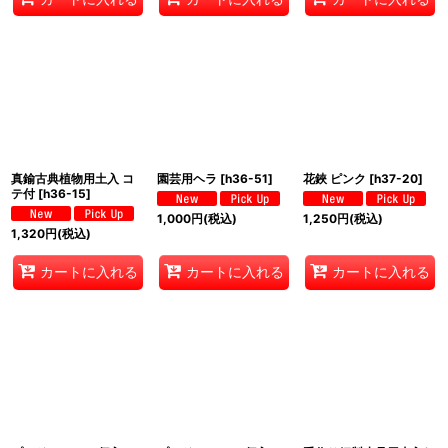
真鍮古典植物用土入 コ
園芸用ヘラ
[
h36-51
]
花鋏 ピンク
[
h37-20
]
テ付
[
h36-15
]
1,000
円
(税込)
1,250
円
(税込)
1,320
円
(税込)
カートに入れる
カートに入れる
カートに入れる