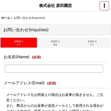
株式会社 原田園芸
ホーム
>
お問い合わせ(Inquiries)
お問い合わせ(Inquiries)
STEP 1
STEP 2
STEP 3
入力
確認
完了
お名前(Name)
[
必須
]
メールアドレス(Email)
[
必須
]
メールアドレスをお間違えの場合はお返事が届きません。ご注
意ください。
また、弊店からのお返事が迷惑メールとして処理される場合が
ございますので、迷惑メールフォルダもご確認ください。