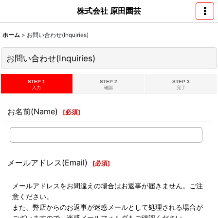
株式会社 原田園芸
ホーム
>
お問い合わせ(Inquiries)
お問い合わせ(Inquiries)
STEP 1
STEP 2
STEP 3
入力
確認
完了
お名前(Name)
[
必須
]
メールアドレス(Email)
[
必須
]
メールアドレスをお間違えの場合はお返事が届きません。ご注
意ください。
また、弊店からのお返事が迷惑メールとして処理される場合が
ございますので、迷惑メールフォルダもご確認ください。