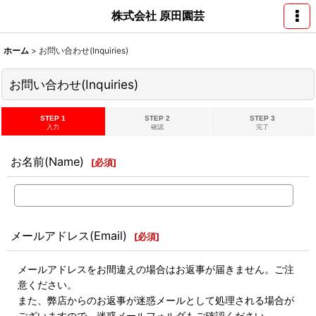
株式会社 原田園芸
ホーム
>
お問い合わせ(Inquiries)
お問い合わせ(Inquiries)
STEP 1
STEP 2
STEP 3
入力
確認
完了
お名前(Name)
[
必須
]
メールアドレス(Email)
[
必須
]
メールアドレスをお間違えの場合はお返事が届きません。ご注
意ください。
また、弊店からのお返事が迷惑メールとして処理される場合が
ございますので、迷惑メールフォルダもご確認ください。