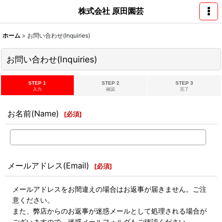
株式会社 原田園芸
ホーム
>
お問い合わせ(Inquiries)
お問い合わせ(Inquiries)
STEP 1
STEP 2
STEP 3
入力
確認
完了
お名前(Name)
[
必須
]
メールアドレス(Email)
[
必須
]
メールアドレスをお間違えの場合はお返事が届きません。ご注
意ください。
また、弊店からのお返事が迷惑メールとして処理される場合が
ございますので、迷惑メールフォルダもご確認ください。