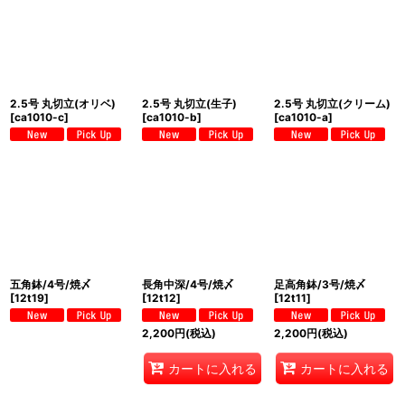
2.5号 丸切立(オリベ)
2.5号 丸切立(生子)
2.5号 丸切立(クリーム)
[
ca1010-c
]
[
ca1010-b
]
[
ca1010-a
]
五角鉢/4号/焼〆
長角中深/4号/焼〆
足高角鉢/3号/焼〆
[
12t19
]
[
12t12
]
[
12t11
]
2,200
円
(税込)
2,200
円
(税込)
カートに入れる
カートに入れる