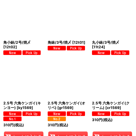
角小鉢/2号/焼〆
角鉢/3号/焼〆
[
12t01
]
丸小鉢/3号/焼〆
[
12t02
]
[
11t24
]
2.5号 六角ケンガイ(キ
2.5号 六角ケンガイ(オ
2.5号 六角ケンガイ(ク
ンヨー)
[
ky1569
]
リベ)
[
gr1569
]
リーム)
[
cr1569
]
310
円
(税込)
310
円
(税込)
310
円
(税込)