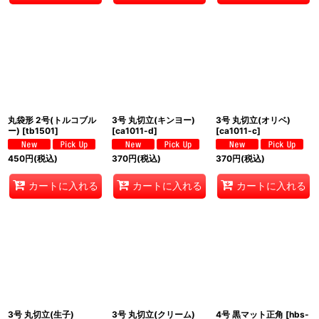
丸袋形 2号(トルコブル
3号 丸切立(キンヨー)
3号 丸切立(オリベ)
ー)
[
tb1501
]
[
ca1011-d
]
[
ca1011-c
]
450
円
(税込)
370
円
(税込)
370
円
(税込)
カートに入れる
カートに入れる
カートに入れる
3号 丸切立(生子)
3号 丸切立(クリーム)
4号 黒マット正角
[
hbs-