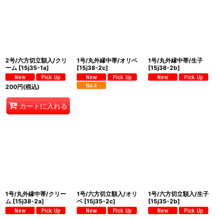
2号/六方切立額入/クリ
1号/丸外縁中帯/オリベ
1号/丸外縁中帯/生子
ーム
[
15j35-1a
]
[
15j38-2c
]
[
15j38-2b
]
200
円
(税込)
カートに入れる
1号/丸外縁中帯/クリー
1号/六方切立額入/オリ
1号/六方切立額入/生子
ム
[
15j38-2a
]
ベ
[
15j35-2c
]
[
15j35-2b
]