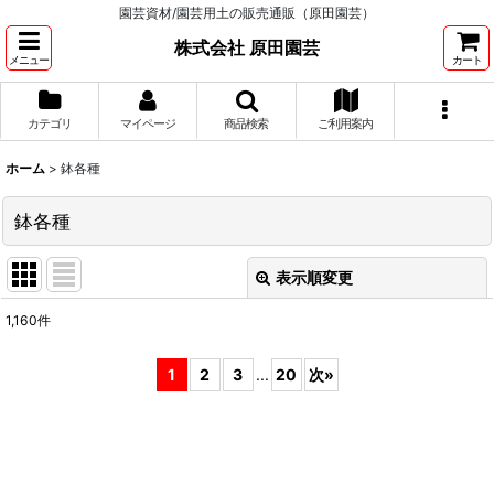
園芸資材/園芸用土の販売通販（原田園芸）
株式会社 原田園芸
メニュー
カート
カテゴリ
マイページ
商品検索
ご利用案内
ホーム
>
鉢各種
鉢各種
表示順変更
閉じる
1,160
件
サブカテゴリ
:
1
2
3
...
20
次
»
表示数
:
並び順
: