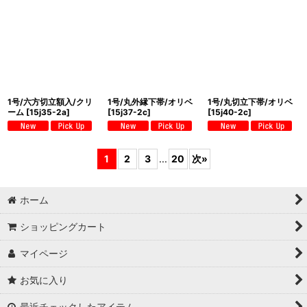
1号/六方切立額入/クリ
1号/丸外縁下帯/オリベ
1号/丸切立下帯/オリベ
ーム
[
15j35-2a
]
[
15j37-2c
]
[
15j40-2c
]
1
2
3
...
20
次
»
ホーム
ショッピングカート
マイページ
お気に入り
最近チェックしたアイテム