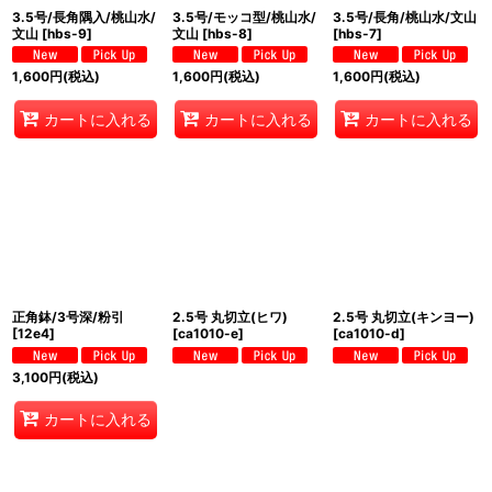
3.5号/長角隅入/桃山水/
3.5号/モッコ型/桃山水/
3.5号/長角/桃山水/文山
文山
[
hbs-9
]
文山
[
hbs-8
]
[
hbs-7
]
1,600
円
(税込)
1,600
円
(税込)
1,600
円
(税込)
カートに入れる
カートに入れる
カートに入れる
正角鉢/3号深/粉引
2.5号 丸切立(ヒワ)
2.5号 丸切立(キンヨー)
[
12e4
]
[
ca1010-e
]
[
ca1010-d
]
3,100
円
(税込)
カートに入れる