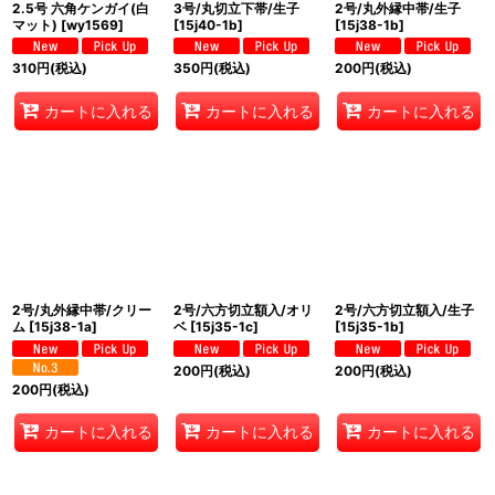
2.5号 六角ケンガイ(白
3号/丸切立下帯/生子
2号/丸外縁中帯/生子
マット)
[
wy1569
]
[
15j40-1b
]
[
15j38-1b
]
310
円
(税込)
350
円
(税込)
200
円
(税込)
カートに入れる
カートに入れる
カートに入れる
2号/丸外縁中帯/クリー
2号/六方切立額入/オリ
2号/六方切立額入/生子
ム
[
15j38-1a
]
ベ
[
15j35-1c
]
[
15j35-1b
]
200
円
(税込)
200
円
(税込)
200
円
(税込)
カートに入れる
カートに入れる
カートに入れる