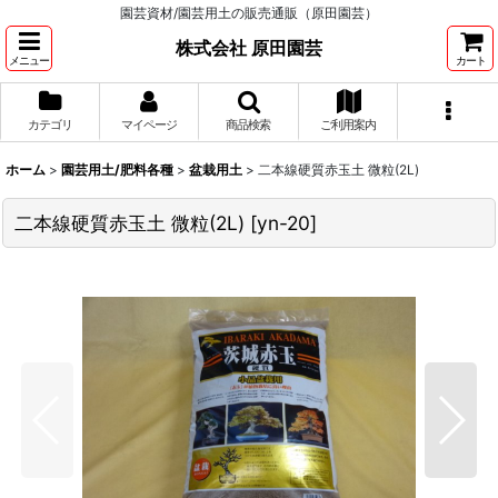
園芸資材/園芸用土の販売通販（原田園芸）
株式会社 原田園芸
メニュー
カート
カテゴリ
マイページ
商品検索
ご利用案内
ホーム
>
園芸用土/肥料各種
>
盆栽用土
>
二本線硬質赤玉土 微粒(2L)
二本線硬質赤玉土 微粒(2L)
[
yn-20
]