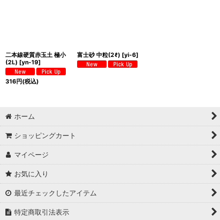
二本線硬質赤玉土 極小
富士砂 中粒(2ℓ)
[
yi-6
]
(2L)
[
yn-19
]
316
円
(税込)
ホーム
ショッピングカート
マイページ
お気に入り
最近チェックしたアイテム
特定商取引法表示