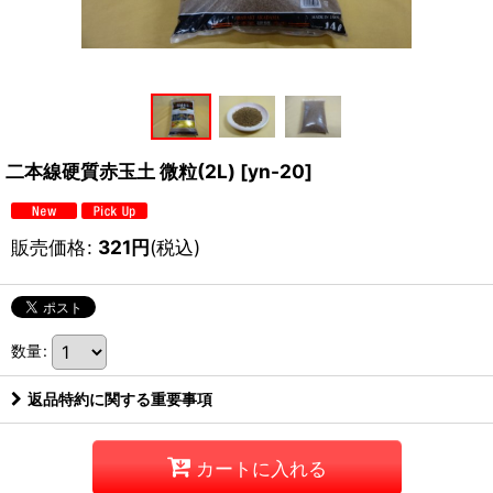
二本線硬質赤玉土 微粒(2L)
[
yn-20
]
販売価格
:
321
円
(税込)
数量
:
返品特約に関する重要事項
カートに入れる