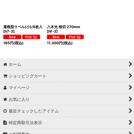
屋根型ラベル(小)/8枚入
八木光 根切 270mm
[
h7-3
]
[
hf-3
]
165
円
(税込)
11,000
円
(税込)
ホーム
ショッピングカート
マイページ
お気に入り
最近チェックしたアイテム
特定商取引法表示