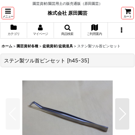
園芸資材/園芸用土の販売通販（原田園芸）
株式会社 原田園芸
メニュー
カート
カテゴリ
マイページ
商品検索
ご利用案内
ホーム
>
園芸資材各種
>
盆栽資材/盆栽道具
>
ステン製ツル首ピンセット
ステン製ツル首ピンセット
[
h45-35
]