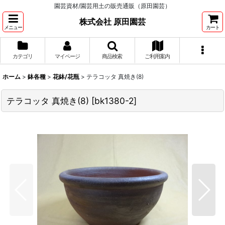
園芸資材/園芸用土の販売通販（原田園芸）
株式会社 原田園芸
メニュー
カート
カテゴリ
マイページ
商品検索
ご利用案内
ホーム
>
鉢各種
>
花鉢/花瓶
>
テラコッタ 真焼き(8)
テラコッタ 真焼き(8)
[
bk1380-2
]