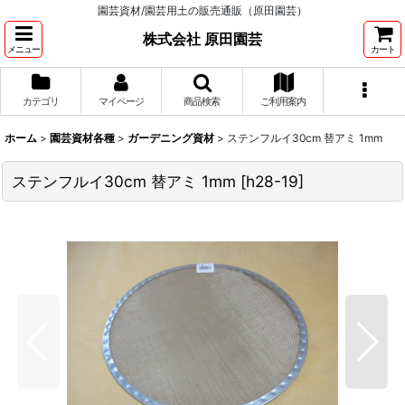
園芸資材/園芸用土の販売通販（原田園芸）
株式会社 原田園芸
メニュー
カート
カテゴリ
マイページ
商品検索
ご利用案内
ホーム
>
園芸資材各種
>
ガーデニング資材
>
ステンフルイ30cm 替アミ 1mm
ステンフルイ30cm 替アミ 1mm
[
h28-19
]