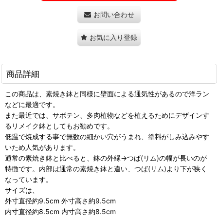
お問い合わせ
お気に入り登録
商品詳細
この商品は、素焼き鉢と同様に壁面による通気性があるので洋ラン
などに最適です。
また最近では、サボテン、多肉植物などを植えるためにデザインす
るリメイク鉢としてもお勧めです。
低温で焼成する事で無数の細かい穴がうまれ、塗料がしみ込みやす
いため人気があります。
通常の素焼き鉢と比べると、鉢の外縁→つば(リム)の幅が長いのが
特徴です。内部は通常の素焼き鉢と違い、つば(リム)より下が狭く
なっています。
サイズは、
外寸直径約9.5cm 外寸高さ約9.5cm
内寸直径約8.5cm 内寸高さ約8.5cm