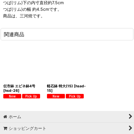
つば(リム)下の内寸直径約7.5cm
つば(リム)の幅 約4.5cmです。
商品は、三河焼です。
関連商品
伝市鉢 エビネ鉢4号
軽石鉢 特大(15)
[
hsad-
[
hsd-26
]
15
]
ホーム
ショッピングカート