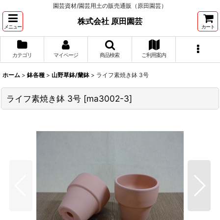
園芸資材/園芸用土の販売通販（原田園芸）
株式会社 原田園芸
メニュー
カート
カテゴリ
マイページ
商品検索
ご利用案内
ホーム
>
鉢各種
>
山野草鉢/蘭鉢
>
ライフ素焼き鉢 3号
ライフ素焼き鉢 3号
[
ma3002-3
]