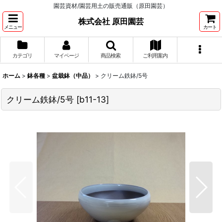
園芸資材/園芸用土の販売通販（原田園芸）
株式会社 原田園芸
メニュー
カート
カテゴリ
マイページ
商品検索
ご利用案内
ホーム
>
鉢各種
>
盆栽鉢（中品）
>
クリーム鉄鉢/5号
クリーム鉄鉢/5号
[
b11-13
]