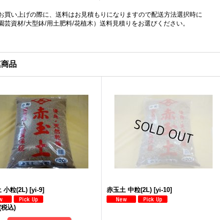
お買い上げの際に、送料はお見積もりになりますので配送方法選択時に
園芸資材/大型鉢/用土肥料/花植木）送料見積りをお選びください。
連商品
 小粒(2L)
[
yi-9
]
赤玉土 中粒(2L)
[
yi-10
]
(税込)