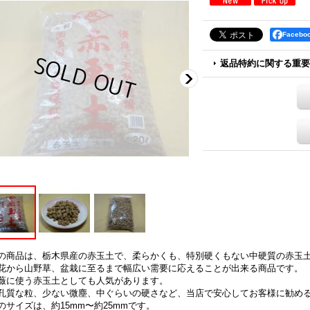
Faceb
返品特約に関する重要
の商品は、栃木県産の赤玉土で、柔らかくも、特別硬くもない中硬質の赤玉
花から山野草、盆栽に至るまで幅広い需要に応えることが出来る商品です。
薇に使う赤玉土としても人気があります。
孔質な粒、少ない微塵、中ぐらいの硬さなど、当店で安心してお客様に勧め
のサイズは、約15mm〜約25mmです。