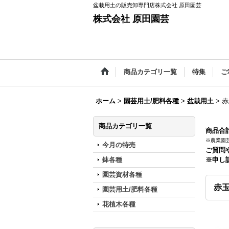
盆栽用土の販売卸専門店株式会社 原田園芸
株式会社 原田園芸
商品カテゴリ一覧
特集
ご
ホーム
>
園芸用土/肥料各種
>
盆栽用土
>
赤
商品カテゴリ一覧
商品合計
※農業園
今月の特売
ご質問
鉢各種
※申し
園芸資材各種
赤玉
園芸用土/肥料各種
花植木各種