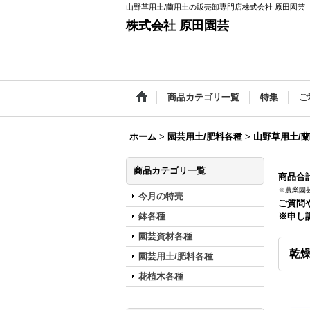
山野草用土/蘭用土の販売卸専門店株式会社 原田園芸
株式会社 原田園芸
商品カテゴリ一覧
特集
ご
ホーム
>
園芸用土/肥料各種
>
山野草用土/
商品カテゴリ一覧
商品合計
※農業園
今月の特売
ご質問
鉢各種
※申し
園芸資材各種
乾燥
園芸用土/肥料各種
花植木各種