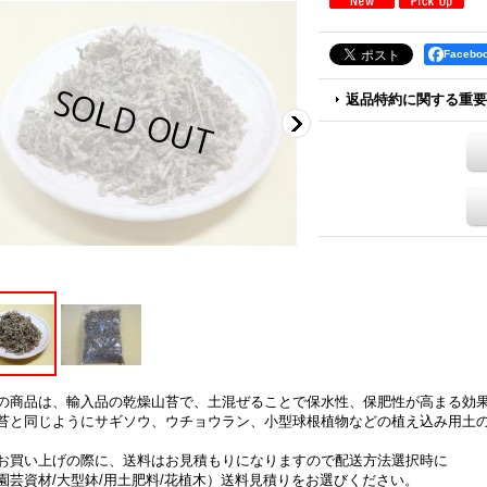
Faceb
返品特約に関する重要
の商品は、輸入品の乾燥山苔で、土混ぜることで保水性、保肥性が高まる効
苔と同じようにサギソウ、ウチョウラン、小型球根植物などの植え込み用土
お買い上げの際に、送料はお見積もりになりますので配送方法選択時に
園芸資材/大型鉢/用土肥料/花植木）送料見積りをお選びください。