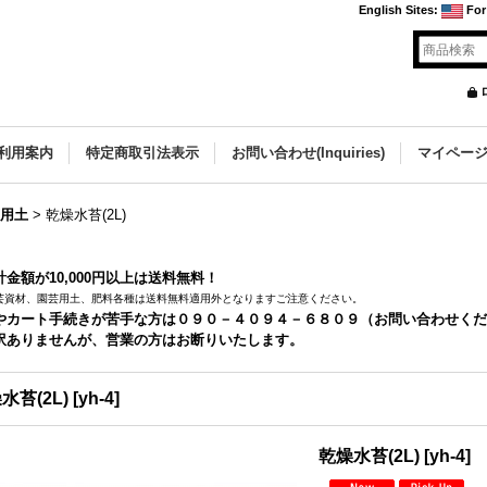
English Sites
:
For
利用案内
特定商取引法表示
お問い合わせ(Inquiries)
マイペー
蘭用土
>
乾燥水苔(2L)
金額が10,000円以上は送料無料！
芸資材、園芸用土、肥料各種は送料無料適用外となりますご注意ください。
やカート手続きが苦手な方は０９０－４０９４－６８０９（お問い合わせくだ
訳ありませんが、営業の方はお断りいたします。
水苔(2L)
[
yh-4
]
乾燥水苔(2L)
[
yh-4
]