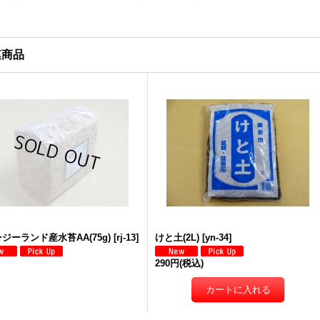
連商品
ジーランド産水苔AA(75g)
[
rj-13
]
けと土(2L)
[
yn-34
]
290円
(税込)