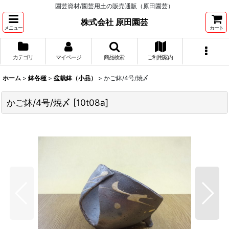
園芸資材/園芸用土の販売通販（原田園芸）
株式会社 原田園芸
メニュー
カート
カテゴリ
マイページ
商品検索
ご利用案内
ホーム
>
鉢各種
>
盆栽鉢（小品）
>
かご鉢/4号/焼〆
かご鉢/4号/焼〆
[
10t08a
]