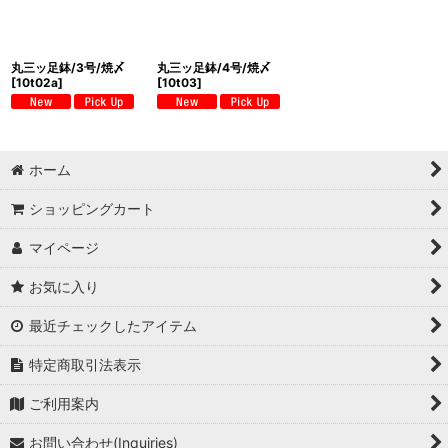
丸三ッ足鉢/3号/焼〆
丸三ッ足鉢/4号/焼〆
[
10t02a
]
[
10t03
]
ホーム
ショッピングカート
マイページ
お気に入り
最近チェックしたアイテム
特定商取引法表示
ご利用案内
お問い合わせ(Inquiries)