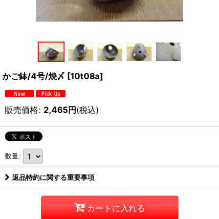
かご鉢/4号/焼〆
[
10t08a
]
販売価格
:
2,465
円
(税込)
数量
:
返品特約に関する重要事項
カートに入れる