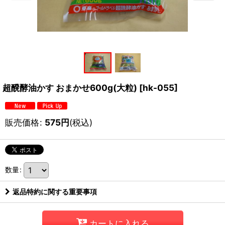
超醗酵油かす おまかせ600g(大粒)
[
hk-055
]
販売価格
:
575
円
(税込)
数量
:
返品特約に関する重要事項
カートに入れる