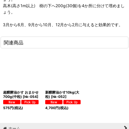
高木(高さ1m以上) 樹の下へ200g(30個)を4か所に分けて埋めまし
ょう。
3月から6月、9月から10月、12月から2月に与えると効果的です。
関連商品
超醗酵油かす おまかせ
新醗酵油かす10kg(大
700g(中粒)
[
hk-054
]
粒)
[
hk-052
]
575
円
(税込)
4,700
円
(税込)
ホーム