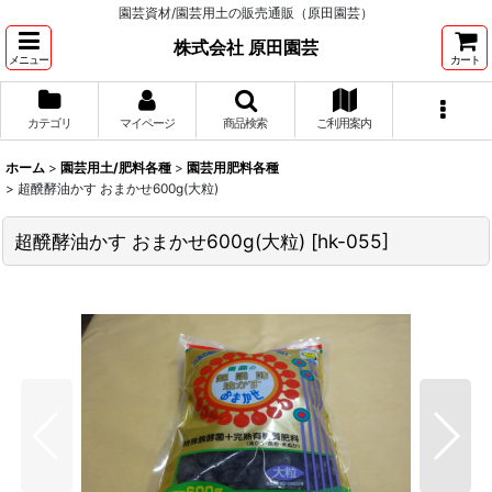
園芸資材/園芸用土の販売通販（原田園芸）
株式会社 原田園芸
メニュー
カート
カテゴリ
マイページ
商品検索
ご利用案内
ホーム
>
園芸用土/肥料各種
>
園芸用肥料各種
>
超醗酵油かす おまかせ600g(大粒)
超醗酵油かす おまかせ600g(大粒)
[
hk-055
]