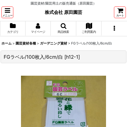
園芸資材/園芸用土の販売通販（原田園芸）
株式会社 原田園芸
メニュー
カート
カテゴリ
マイページ
商品検索
ご利用案内
ホーム
>
園芸資材各種
>
ガーデニング資材
>
FGラベル/100枚入/6cm/白
FGラベル/100枚入/6cm/白
[
h12-1
]