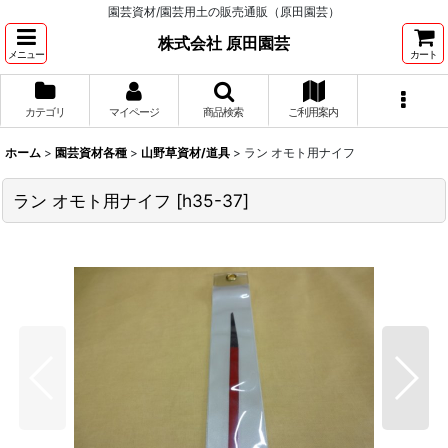
園芸資材/園芸用土の販売通販（原田園芸）
株式会社 原田園芸
メニュー
カート
カテゴリ
マイページ
商品検索
ご利用案内
ホーム
>
園芸資材各種
>
山野草資材/道具
>
ラン オモト用ナイフ
ラン オモト用ナイフ
[
h35-37
]