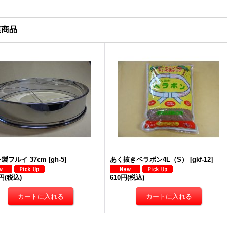
連商品
製フルイ 37cm
[
gh-5
]
あく抜きベラボン4L（S）
[
gkf-12
]
5円
(税込)
610円
(税込)