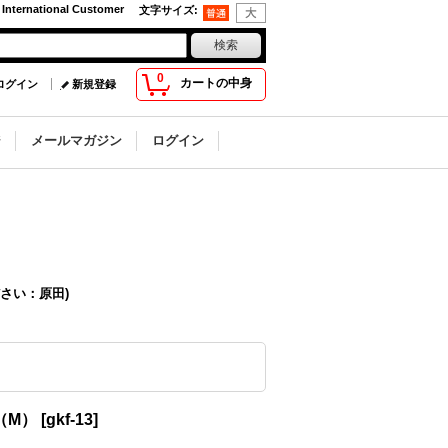
 International Customer
文字サイズ
:
0
カートの中身
ログイン
新規登録
ジ
メールマガジン
ログイン
さい：原田)
（M）
[
gkf-13
]