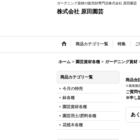
ガーデニング資材の販売卸専門店株式会社 原田園芸
株式会社 原田園芸
商品カテゴリ一覧
特集
ご
ホーム
>
園芸資材各種
>
ガーデニング資材
商品カテゴリ一覧
商品合計
※農業園
今月の特売
ご質問
鉢各種
※申し
園芸資材各種
あく
園芸用土/肥料各種
花植木各種