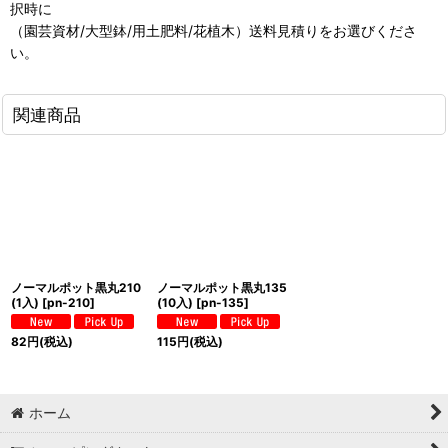
択時に
（園芸資材/大型鉢/用土肥料/花植木）送料見積りをお選びくださ
い。
関連商品
ノーマルポット黒丸210
ノーマルポット黒丸135
(1入)
[
pn-210
]
(10入)
[
pn-135
]
82
円
(税込)
115
円
(税込)
ホーム