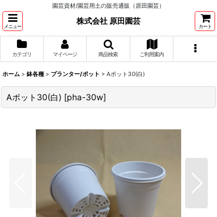
園芸資材/園芸用土の販売通販（原田園芸）
株式会社 原田園芸
メニュー
カート
カテゴリ
マイページ
商品検索
ご利用案内
ホーム
>
鉢各種
>
プランター/ポット
>
Aポット30(白)
Aポット30(白)
[
pha-30w
]