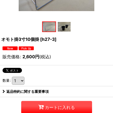
オモト掛3寸10個掛
[
h27-3
]
販売価格
:
2,600
円
(税込)
数量
:
返品特約に関する重要事項
カートに入れる