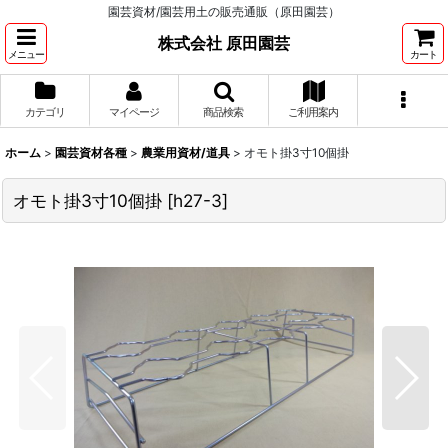
園芸資材/園芸用土の販売通販（原田園芸）
株式会社 原田園芸
メニュー
カート
カテゴリ
マイページ
商品検索
ご利用案内
ホーム
>
園芸資材各種
>
農業用資材/道具
>
オモト掛3寸10個掛
オモト掛3寸10個掛
[
h27-3
]