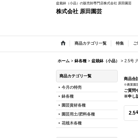
盆栽鉢（小品）の販売卸専門店株式会社 原田園芸
株式会社 原田園芸
商品カテゴリ一覧
特集
ご
ホーム
>
鉢各種
>
盆栽鉢（小品）
>
2.5号
商品カテゴリ一覧
商品合計
※農業園
今月の特売
ご質問
鉢各種
※申し
園芸資材各種
2.
園芸用土/肥料各種
花植木各種