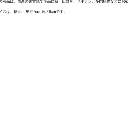
の商品は、国産の萬古焼で小品盆栽、山野草、サボテン、多肉植物などにお
イズは、幅8cm 奥行7cm 高さ6cmです。