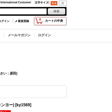
 International Customer
文字サイズ
:
0
カートの中身
ログイン
新規登録
ジ
メールマガジン
ログイン
さい：原田)
キンヨー)
[
ky1569
]