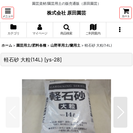
園芸資材/園芸用土の販売通販（原田園芸）
株式会社 原田園芸
メニュー
カート
カテゴリ
マイページ
商品検索
ご利用案内
ホーム
>
園芸用土/肥料各種
>
山野草用土/蘭用土
>
軽石砂 大粒(14L)
軽石砂 大粒(14L)
[
ys-28
]