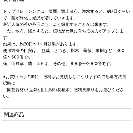
トップドレッシングは、葉面、頭上散布、潅水すると、約7日ぐらい
で、葉が緑化し光沢が増していきます。
最近人気の苔や苔玉にも、よく緑化することが出来ます。
また、散布、潅水すると、植物が元気に育ち抵抗力がアップしま
す。
効果は、約20日〜1ヶ月効果があります。
使用方法の目安は、 盆栽、さつき、樹木、薔薇、果樹など、300
倍〜500倍です。
菊、山野草、蘭、エビネ、その他、 800倍〜2000倍です。
※お買い上げの際に、送料はお見積もりになりますので配送方法選
択時に
（園芸資材/大型鉢/用土肥料/花植木）送料見積りをお選びくださ
い。
関連商品