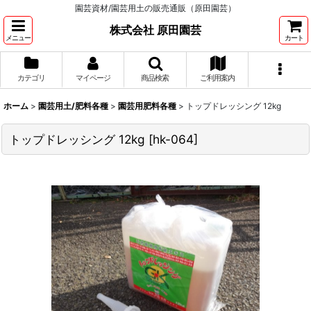
園芸資材/園芸用土の販売通販（原田園芸）
株式会社 原田園芸
メニュー
カート
カテゴリ
マイページ
商品検索
ご利用案内
ホーム
>
園芸用土/肥料各種
>
園芸用肥料各種
>
トップドレッシング 12kg
トップドレッシング 12kg
[
hk-064
]