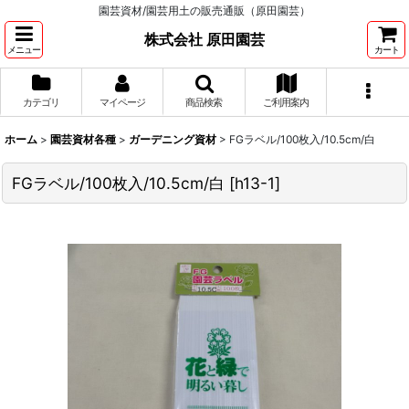
園芸資材/園芸用土の販売通販（原田園芸）
株式会社 原田園芸
メニュー
カート
カテゴリ
マイページ
商品検索
ご利用案内
ホーム
>
園芸資材各種
>
ガーデニング資材
>
FGラベル/100枚入/10.5cm/白
FGラベル/100枚入/10.5cm/白
[
h13-1
]