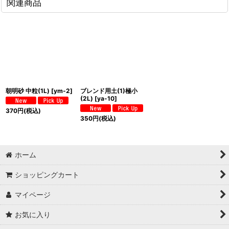
関連商品
朝明砂 中粒(1L)
[
ym-2
]
ブレンド用土(1)極小
(2L)
[
ya-10
]
370
円
(税込)
350
円
(税込)
ホーム
ショッピングカート
マイページ
お気に入り