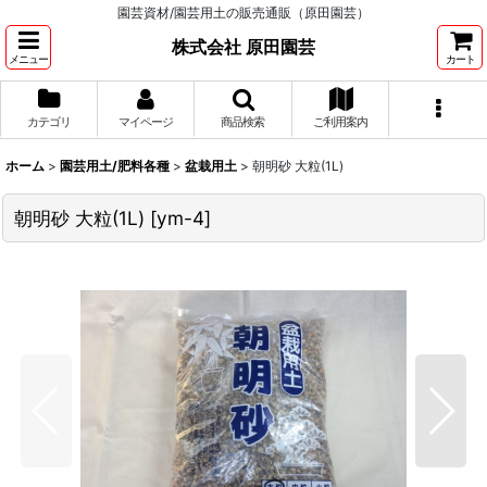
園芸資材/園芸用土の販売通販（原田園芸）
株式会社 原田園芸
メニュー
カート
カテゴリ
マイページ
商品検索
ご利用案内
ホーム
>
園芸用土/肥料各種
>
盆栽用土
>
朝明砂 大粒(1L)
朝明砂 大粒(1L)
[
ym-4
]