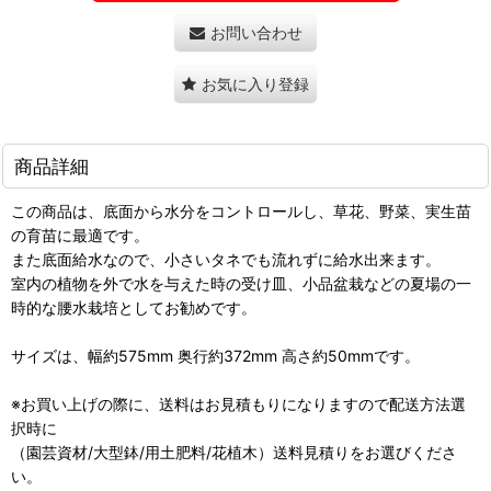
お問い合わせ
お気に入り登録
商品詳細
この商品は、底面から水分をコントロールし、草花、野菜、実生苗
の育苗に最適です。
また底面給水なので、小さいタネでも流れずに給水出来ます。
室内の植物を外で水を与えた時の受け皿、小品盆栽などの夏場の一
時的な腰水栽培としてお勧めです。
サイズは、幅約575mm 奥行約372mm 高さ約50mmです。
※お買い上げの際に、送料はお見積もりになりますので配送方法選
択時に
（園芸資材/大型鉢/用土肥料/花植木）送料見積りをお選びくださ
い。