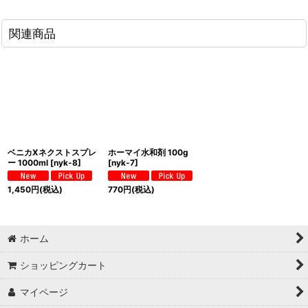
関連商品
ベニカXネクストスプレ
ホーマイ水和剤 100g
ー 1000ml
[
nyk-8
]
[
nyk-7
]
1,450
円
(税込)
770
円
(税込)
ホーム
ショッピングカート
マイページ