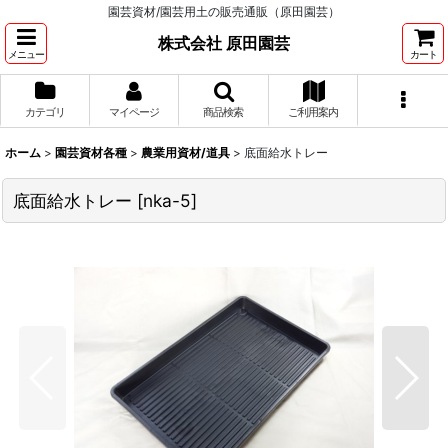
園芸資材/園芸用土の販売通販（原田園芸）
株式会社 原田園芸
メニュー
カート
カテゴリ
マイページ
商品検索
ご利用案内
ホーム
>
園芸資材各種
>
農業用資材/道具
>
底面給水トレー
底面給水トレー
[
nka-5
]