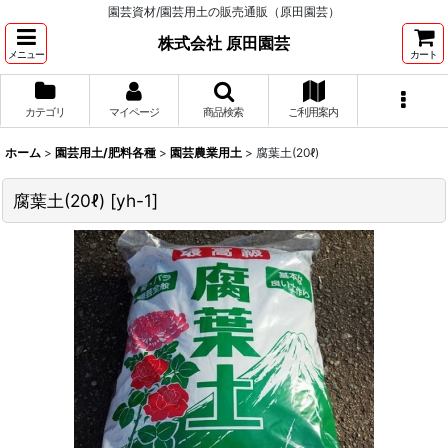
園芸資材/園芸用土の販売通販（原田園芸）
株式会社 原田園芸
メニュー
カート
カテゴリ
マイページ
商品検索
ご利用案内
ホーム
>
園芸用土/肥料各種
>
園芸農業用土
>
腐葉土(20ℓ)
腐葉土(20ℓ)
[
yh-1
]