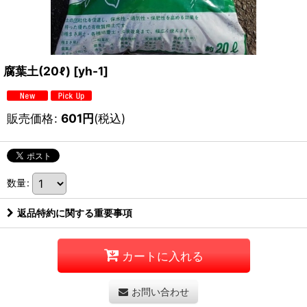
腐葉土(20ℓ)
[
yh-1
]
販売価格
:
601
円
(税込)
数量
:
返品特約に関する重要事項
カートに入れる
お問い合わせ