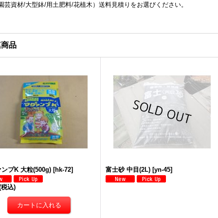
園芸資材/大型鉢/用土肥料/花植木）送料見積りをお選びください。
連商品
ンプK 大粒(500g)
[
hk-72
]
富士砂 中目(2L)
[
yn-45
]
(税込)