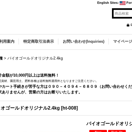
English Sites
:
For
利用案内
特定商取引法表示
お問い合わせ(Inquiries)
マイペー
種
>
バイオゴールドオリジナル2.4kg
金額が10,000円以上は送料無料！
芸資材、園芸用土、肥料各種は送料無料適用外となりますご注意ください。
やカート手続きが苦手な方は０９０－４０９４－６８０９（お問い合わせくだ
訳ありませんが、営業の方はお断りいたします。
オゴールドオリジナル2.4kg
[
ht-008
]
バイオゴールドオリジナ