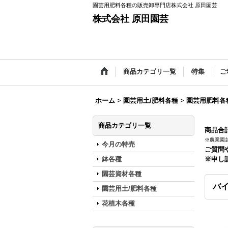
園芸用肥料各種の販売卸専門店株式会社 原田園芸
株式会社 原田園芸
商品カテゴリ一覧
特集
ご
ホーム
>
園芸用土/肥料各種
>
園芸用肥料各
商品カテゴリ一覧
商品合計
※農業園
今月の特売
ご質問
鉢各種
※申し
園芸資材各種
バイ
園芸用土/肥料各種
花植木各種