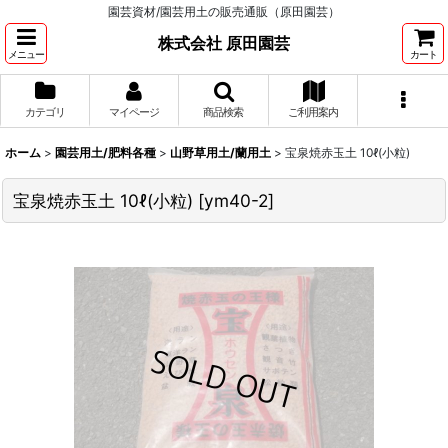
園芸資材/園芸用土の販売通販（原田園芸）
株式会社 原田園芸
メニュー
カート
カテゴリ
マイページ
商品検索
ご利用案内
ホーム
>
園芸用土/肥料各種
>
山野草用土/蘭用土
>
宝泉焼赤玉土 10ℓ(小粒)
宝泉焼赤玉土 10ℓ(小粒)
[
ym40-2
]