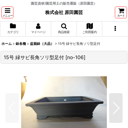
園芸資材/園芸用土の販売通販（原田園芸）
株式会社 原田園芸
メニュー
カート
カテゴリ
マイページ
商品検索
ご利用案内
ホーム
>
鉢各種
>
盆栽鉢（大品）
>
15号 緑サビ長角ソリ型足付
15号 緑サビ長角ソリ型足付
[
no-106
]