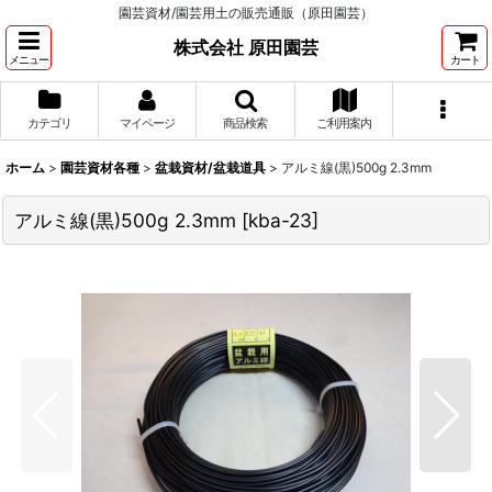
園芸資材/園芸用土の販売通販（原田園芸）
株式会社 原田園芸
メニュー
カート
カテゴリ
マイページ
商品検索
ご利用案内
ホーム
>
園芸資材各種
>
盆栽資材/盆栽道具
>
アルミ線(黒)500g 2.3mm
アルミ線(黒)500g 2.3mm
[
kba-23
]