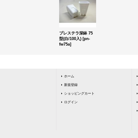
プレステラ深鉢 75
型(白/100入)
[
pn-
fw75a
]
ホーム
新規登録
ショッピングカート
ログイン