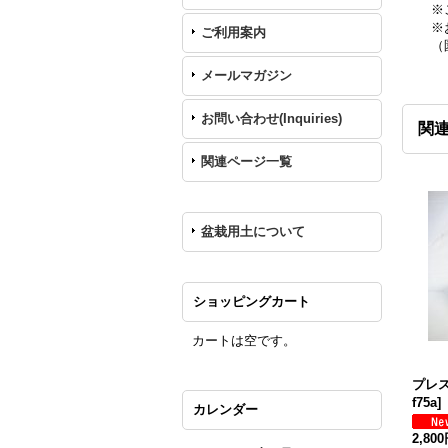
※
※
ご利用案内
（
メールマガジン
お問い合わせ(Inquiries)
関
関連ページ一覧
盆栽用土について
ショッピングカート
カートは空です。
プレス
f75a
]
カレンダー
2,80