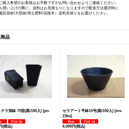
ご購入希望のお客様はお手数ですがお問い合わせよりご連絡ください。
お買い上げの際に、送料はお見積もりになりますので配送方法選択時に
園芸資材/大型鉢/用土肥料/花植木）送料見積りをお選びください。
連商品
テラ深鉢 75型(黒/100入)
[
pn-
セラアート平鉢15号(黒/100入)
[
ms-
15ba
]
0円
(税込)
8,000円
(税込)