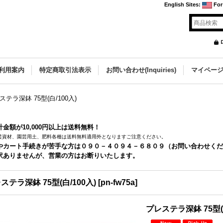
English Sites
:
For
利用案内
特定商取引法表示
お問い合わせ(Inquiries)
マイペー
ステラ深鉢 75型(白/100入)
金額が10,000円以上は送料無料！
芸資材、園芸用土、肥料各種は送料無料適用外となりますご注意ください。
やカート手続きが苦手な方は０９０－４０９４－６８０９（お問い合わせくだ
訳ありませんが、営業の方はお断りいたします。
ステラ深鉢 75型(白/100入)
[
pn-fw75a
]
プレステラ深鉢 75型(白