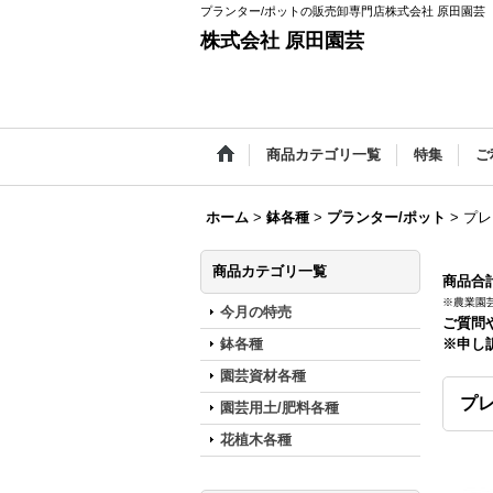
プランター/ポットの販売卸専門店株式会社 原田園芸
株式会社 原田園芸
商品カテゴリ一覧
特集
ご
ホーム
>
鉢各種
>
プランター/ポット
>
プレ
商品カテゴリ一覧
商品合計
※農業園
今月の特売
ご質問
鉢各種
※申し
園芸資材各種
プレ
園芸用土/肥料各種
花植木各種