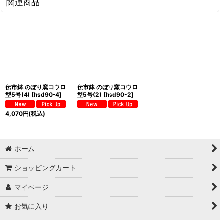
関連商品
伝市鉢 のぼり窯コウロ
伝市鉢 のぼり窯コウロ
型5号(4)
[
hsd90-4
]
型5号(2)
[
hsd90-2
]
4,070
円
(税込)
ホーム
ショッピングカート
マイページ
お気に入り