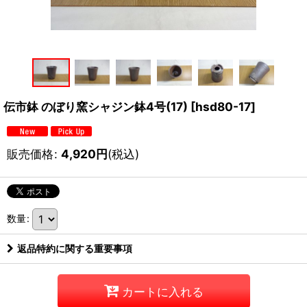
伝市鉢 のぼり窯シャジン鉢4号(17)
[
hsd80-17
]
販売価格
:
4,920
円
(税込)
数量
:
返品特約に関する重要事項
カートに入れる