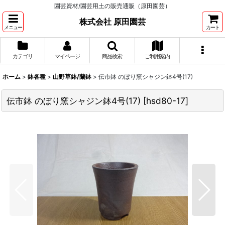
園芸資材/園芸用土の販売通販（原田園芸）
株式会社 原田園芸
メニュー
カート
カテゴリ
マイページ
商品検索
ご利用案内
ホーム
>
鉢各種
>
山野草鉢/蘭鉢
>
伝市鉢 のぼり窯シャジン鉢4号(17)
伝市鉢 のぼり窯シャジン鉢4号(17)
[
hsd80-17
]