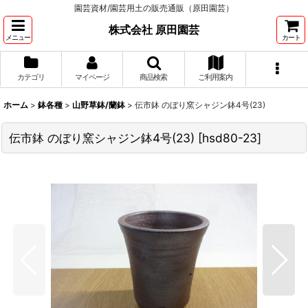
園芸資材/園芸用土の販売通販（原田園芸）
株式会社 原田園芸
メニュー
カート
カテゴリ
マイページ
商品検索
ご利用案内
ホーム
>
鉢各種
>
山野草鉢/蘭鉢
>
伝市鉢 のぼり窯シャジン鉢4号(23)
伝市鉢 のぼり窯シャジン鉢4号(23)
[
hsd80-23
]