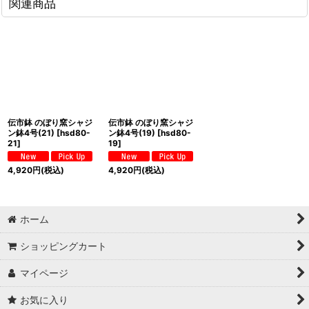
関連商品
伝市鉢 のぼり窯シャジ
伝市鉢 のぼり窯シャジ
ン鉢4号(21)
[
hsd80-
ン鉢4号(19)
[
hsd80-
21
]
19
]
4,920
円
(税込)
4,920
円
(税込)
ホーム
ショッピングカート
マイページ
お気に入り