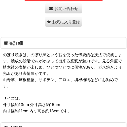
お問い合わせ
お気に入り登録
商品詳細
のぼり焼きは、のぼり窯という薪を使った伝統的な技法で焼成しま
す。焼成の段階で灰がかぶって出来る窯変が魅力です。見る角度で
植木鉢の表情が楽しめ、ひとつひとつに個性があり、ガス焼きより
光沢があり表情豊かです。
山野草、球根植物、サボテン、アロエ、塊根植物などにお勧めで
す。
サイズは、
外寸幅約13cm 外寸高さ約15cm
内寸幅約11cm 内寸高さ約13cmです。