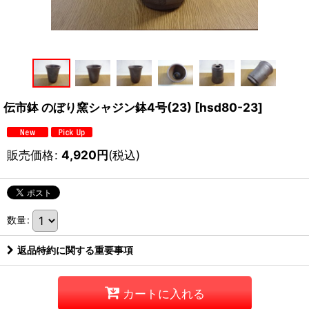
伝市鉢 のぼり窯シャジン鉢4号(23)
[
hsd80-23
]
販売価格
:
4,920
円
(税込)
数量
:
返品特約に関する重要事項
カートに入れる