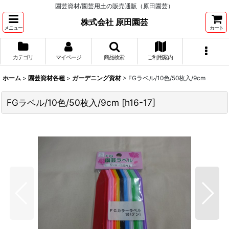
園芸資材/園芸用土の販売通販（原田園芸）
株式会社 原田園芸
メニュー
カート
カテゴリ
マイページ
商品検索
ご利用案内
ホーム
>
園芸資材各種
>
ガーデニング資材
>
FGラベル/10色/50枚入/9cm
FGラベル/10色/50枚入/9cm
[
h16-17
]