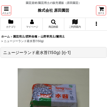
園芸資材/園芸用土の販売通販（原田園芸）
株式会社 原田園芸
メニュー
カート
カテゴリ
マイページ
商品検索
ご利用案内
ホーム
>
園芸用土/肥料各種
>
山野草用土/蘭用土
>
ニュージーランド産水苔(150g)
ニュージーランド産水苔(150g)
[
rj-1
]