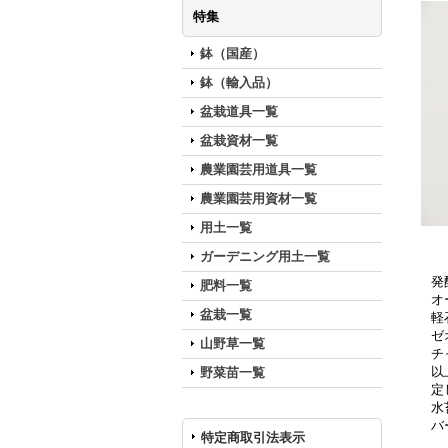
特集
鉢（国産）
鉢（輸入品）
盆栽道具一覧
盆栽資材一覧
農業園芸用道具一覧
農業園芸用資材一覧
用土一覧
ガーデニング用土一覧
発
肥料一覧
オ
盆栽一覧
軽
ゼ
山野草一覧
チ
以
野菜苗一覧
定
水
バ
特定商取引法表示