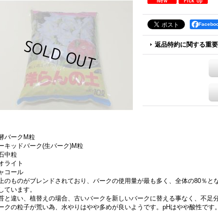
Faceb
返品特約に関する重要
酵バークM粒
ーキッドバーク(生バーク)M粒
石中粒
オライト
ャコール
上のものがブレンドされており、バークの使用量が最も多く、全体の80％と
しています。
苔と違い、植替えの場合、古いバークを新しいバークに替える事なく、不足
ークの粒子が荒い為、水やりはやや多めが良いようです。pHはやや酸性です