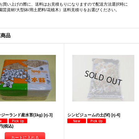
お買い上げの際に、送料はお見積もりになりますので配送方法選択時に
園芸資材/大型鉢/用土肥料/花植木）送料見積りをお選びください。
連商品
ジーランド産水苔(1kg)
[
rj-3
]
シンビジュームの土(5ℓ)
[
rj-4
]
0円
(税込)