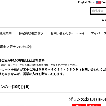
English Sites
:
For
利用案内
特定商取引法表示
お問い合わせ(Inquiries)
マイペー
蘭用土
>
洋ランの土(10ℓ)
金額が10,000円以上は送料無料！
芸資材、園芸用土、肥料各種は送料無料適用外となりますご注意ください。
やカート手続きが苦手な方は０９０－４０９４－６８０９（お問い合わせくだ
訳ありませんが、営業の方はお断りいたします。
ンの土(10ℓ)
[
rj-5
]
洋ランの土(10ℓ)
[
rj-5
]