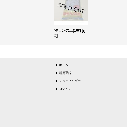
洋ランの土(10ℓ)
[
rj-
5
]
ホーム
新規登録
ショッピングカート
ログイン