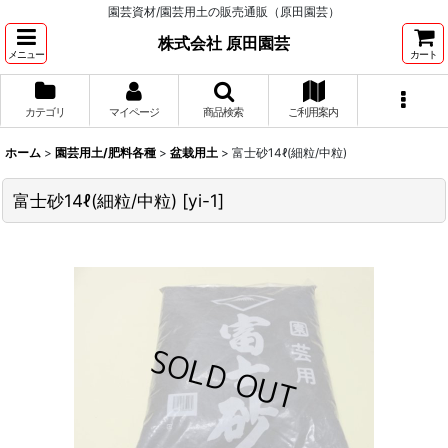
園芸資材/園芸用土の販売通販（原田園芸）
株式会社 原田園芸
メニュー
カート
カテゴリ
マイページ
商品検索
ご利用案内
ホーム
>
園芸用土/肥料各種
>
盆栽用土
>
富士砂14ℓ(細粒/中粒)
富士砂14ℓ(細粒/中粒)
[
yi-1
]