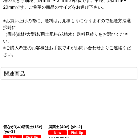
粒の大きさ細粒、約1mm〜２ｍｍの砂状です。中粒、約3mm〜
20mmです。ご希望の商品のサイズをお選び下さい。
※お買い上げの際に、送料はお見積もりになりますので配送方法選
択時に
（園芸資材/大型鉢/用土肥料/花植木）送料見積りをお選びくださ
い。
※ご購入希望のお客様はお手数ですがお問い合わせよりご連絡くだ
さい。
関連商品
昔ながらの培養土(15ℓ)
腐葉土(40ℓ)
[
yh-2
]
[
ys-3
]