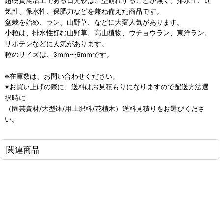
超硬質鹿沼土である日光砂は、型崩れすることが無く、排水性、通
気性、保水性、保肥力などを兼ね備えた商品です。
盆栽を始め、ラン、山野草、などに大変人気があります。
小粒は、排水性好む山野草、高山植物、ウチョウラン、東洋ラン、
サボテンなどに人気があります。
粒のサイズは、3mm〜6mmです。
※在庫数は、お問い合わせください。
※お買い上げの際に、送料はお見積もりになりますので配送方法選
択時に
（園芸資材/大型鉢/用土肥料/花植木）送料見積りをお選びくださ
い。
関連商品