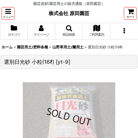
園芸資材/園芸用土の販売通販（原田園芸）
株式会社 原田園芸
メニュー
カート
カテゴリ
マイページ
商品検索
ご利用案内
ホーム
>
園芸用土/肥料各種
>
山野草用土/蘭用土
>
選別日光砂 小粒(16ℓ)
選別日光砂 小粒(16ℓ)
[
yt-9
]