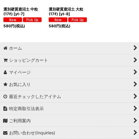
選別硬質鹿沼土 中粒
選別硬質鹿沼土 大粒
(17ℓ)
[
yt-7
]
(17ℓ)
[
yt-8
]
580
円
(税込)
580
円
(税込)
ホーム
ショッピングカート
マイページ
お気に入り
最近チェックしたアイテム
特定商取引法表示
ご利用案内
お問い合わせ(Inquiries)